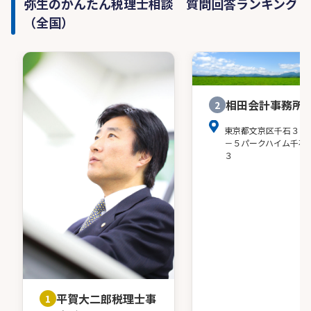
弥生のかんたん税理士相談 質問回答ランキング
（全国）
相田会計事務所
2
東京都文京区千石３－
－５パークハイム千石
３
平賀大二郎税理士事
1