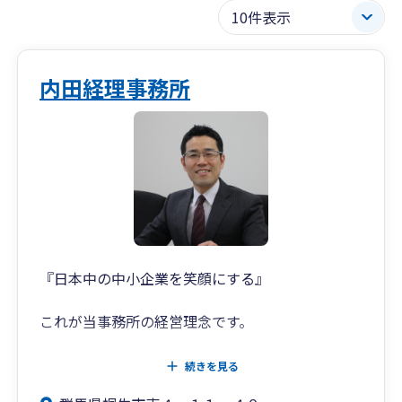
内田経理事務所
『日本中の中小企業を笑顔にする』
これが当事務所の経営理念です。
コンサルティング・IT・税務を通じて、
続きを見る
事務所にかかわるすべての方に喜んでいただき、