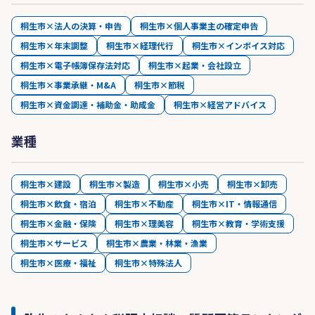
桐生市×法人の決算・申告
桐生市×個人事業主の確定申告
桐生市×年末調整
桐生市×経理代行
桐生市×インボイス対応
桐生市×電子帳簿保存法対応
桐生市×起業・会社設立
桐生市×事業承継・M&A
桐生市×節税
桐生市×資金調達・補助金・助成金
桐生市×経営アドバイス
業種
桐生市×建設
桐生市×製造
桐生市×小売
桐生市×卸売
桐生市×飲食・宿泊
桐生市×不動産
桐生市×IT・情報通信
桐生市×金融・保険
桐生市×理美容
桐生市×教育・学術支援
桐生市×サービス
桐生市×農業・林業・漁業
桐生市×医療・福祉
桐生市×特殊法人