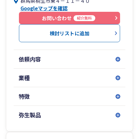
群馬県桐生市東４－１１－４０
「より良い未来」を創るサポートをすることが、
Googleマップを確認
わたしたちの使命です。
お問い合わせ
紹介無料
また当事務所は小規模事務所です。
そのため、お客様への対応は職員任せではなく、
検討リストに追加
最終的には必ず税理士本人が責任を持って対応い
たします。
依頼内容
お客様がご不明、疑問に思われたことは、
お客様が分かるまで専門用語を使わずに
何度でもご説明するよう心がけておりますので、
業種
どんなことでもお気軽にお問い合わせください。
特徴
弥生製品