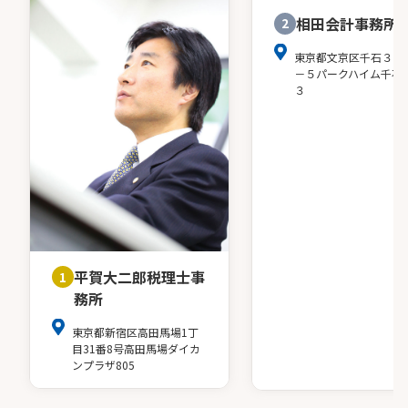
相田会計事務所
2
東京都文京区千石３－
－５パークハイム千石
３
平賀大二郎税理士事
1
務所
東京都新宿区高田馬場1丁
目31番8号高田馬場ダイカ
ンプラザ805