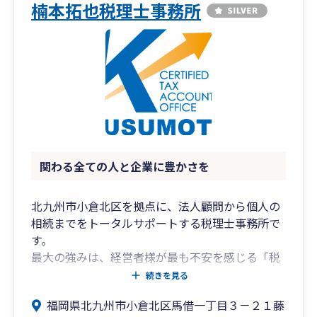
楠本拓也税理士事務所
関わる全ての人と企業に豊かさを
北九州市小倉北区を拠点に、法人顧問から個人の
相続までをトータルサポートする税理士事務所で
す。
最大の強みは、経営者様が最も不安を感じる「税
務調査」への圧倒的な対応力。
続きを見る
税務署との交渉においてお客様の盾となり、正当
福岡県北九州市小倉北区馬借一丁目３－２１藤
な権利と財産を徹底して守り抜きます。