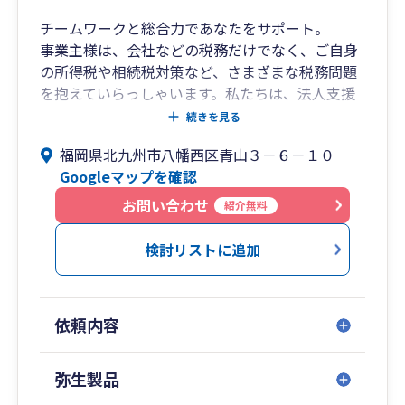
チームワークと総合力であなたをサポート。
事業主様は、会社などの税務だけでなく、ご自身
の所得税や相続税対策など、さまざまな税務問題
を抱えていらっしゃいます。私たちは、法人支援
を得意とする税理士、個人の資産税を得意とする
続きを見る
税理士や社内スタッフが、チームとしてお互いに
福岡県北九州市八幡西区青山３－６－１０
協力し合い、お客様にとっての最善の方法を総合
Googleマップを確認
的にサポートいたします。
お問い合わせ
紹介無料
検討リストに追加
依頼内容
弥生製品