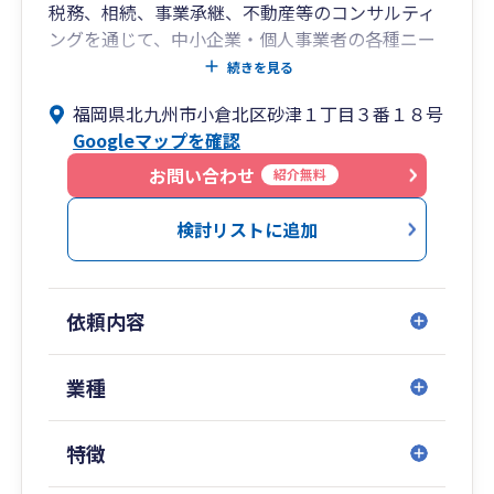
税務、相続、事業承継、不動産等のコンサルティ
ングを通じて、中小企業・個人事業者の各種ニー
ズにお答えできる総合事務所です。弁護士、司法
続きを見る
書士とも提携しています。これから開業される
福岡県北九州市小倉北区砂津１丁目３番１８号
方、新たなステップアップを考えている方、お気
Googleマップを確認
軽にご相談ください。
［開業］1962年 [税理士]３名 ［スタッフ数］
お問い合わせ
紹介無料
18名
検討リストに追加
依頼内容
業種
特徴