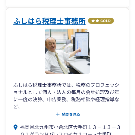
ふしはら税理士事務所
ふしはら税理士事務所では、税務のプロフェッシ
ョナルとして個人・法人の毎月の会計処理及び年
に一度の決算、申告業務、税務相談や経理指導な
ど、
幅広くお客様のご希望に対応しております。
続きを見る
福岡県北九州市小倉北区大手町１３－１３－３
経営戦略を始め、令和5年10月より開始したイン
０１グランドパレスロイヤルコート大手町