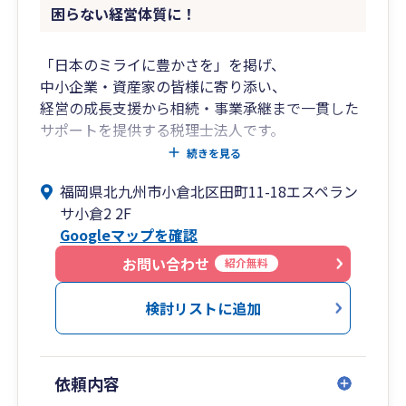
困らない経営体質に！
「日本のミライに豊かさを」を掲げ、
中小企業・資産家の皆様に寄り添い、
経営の成長支援から相続・事業承継まで一貫した
サポートを提供する税理士法人です。
創業期から成長期、成熟期から承継期に至るま
続きを見る
で、
福岡県北九州市小倉北区田町11-18エスペラン
各フェーズに応じた税務・財務の最適解をご提
サ小倉2 2F
案。
Googleマップを確認
クラウド会計の導入支援から月次経営管理まで、
わかりやすくご支援いたします。
お問い合わせ
紹介無料
■私たちが選ばれる理由
検討リストに追加
フェーズに応じたトータルサポート
➥創業、成長、安定、そして承継——
依頼内容
企業のライフサイクルに応じて必要となる税