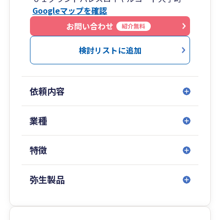
ボイスなど、経営者の皆様は悩み事も多いことで
Googleマップを確認
しょう。
私たちは少しでもその負担を軽減し、企業の成長
お問い合わせ
紹介無料
をお手伝いできればと考え、税理士2名・計8名の
スタッフで日々お客様に寄り添った業務を行って
検討リストに追加
います。
記帳代行はもちろんのこと、ご自身で会計処理を
される方のために会計ソフトの導入支援および入
依頼内容
力指導にも力を入れております。
お電話やZoomなど、リモートでのサポートも積
極的に行っておりますのでご安心ください。
業種
まずはお気軽にご相談ください！
特徴
弥生製品