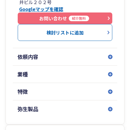
井ビル２０２号
また、クラウド会計の導入支援など、時代の変化
Googleマップを確認
に合わせた経営効率化も積極的にご提案。
「相談してよかった」と心から思っていただける
お問い合わせ
紹介無料
迅速かつ丁寧な対応で、お客様の事業存続と発展
を全力でバックアップする、地域に根差した頼れ
検討リストに追加
るパートナーです。
依頼内容
業種
特徴
弥生製品