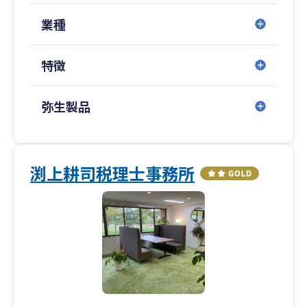
務・財務体制は変化します。
私たちは各段階で求められる支援を見極め、柔
業種
軟に対応します。
特徴
コストを抑えつつ、中長期的な視点での体制構築
➥無理なコスト負担を強いるのではなく、中小企
業が持続的に発展できるよう、
弥生製品
税務・財務の基盤整備を効率的に進めます。
クラウド会計導入から決算までの一貫対応
➥弥生会計Nextなどクラウド会計の導入支援から
渕上耕司税理士事務所
スタートし、
記帳代行・税務相談・決算申告までシームレス
にサポート。
会計・税務の“見える化”を実現します。
相続・事業承継の専門チームとの連携による出口
戦略対応
➥将来の株価対策や世代交代、相続に向けた設計