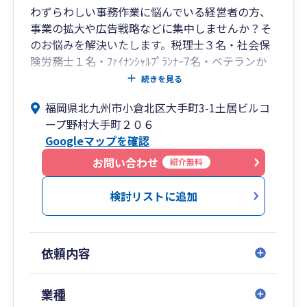
まで視野に入れた提案が可能。
わずらわしい事務作業に悩んでいる経営者の方、
出口戦略から次世代への承継までを見据えた支
事業の拡大や広告戦略などに集中しませんか？そ
援体制を構築しています。
のお悩みを解決いたします。税理士３名・社会保
険労務士１名・ﾌｧｲﾅﾝｼｬﾙﾌﾟﾗﾝﾅｰ7名・ベテランか
■このような方におすすめです
ら若手まで27名のスタッフが在籍しておりま
続きを見る
す。 いつでも相談無料ですので、税のご相談に
福岡県北九州市小倉北区大手町3-1土居ビルコ
・中小企業の経営者様で、決算書を“融資に強
限らずお気軽にご連絡ください。
ープ野村大手町２０６
い”状態にしたい
Googleマップを確認
・創業間もない、または成長段階の法人で、会
計・税務の整備から始めたい
お問い合わせ
紹介無料
・将来的に事業承継や相続を見据えて、税務・財
務の準備を進めたい
検討リストに追加
・生きた事業計画とともに、圧倒的スピードで成
長したい
依頼内容
■【全国14拠点】※オンラインの場合は全国対応
東京都（池袋）／神奈川県（横浜）／山梨県（甲
業種
府）／大阪府／