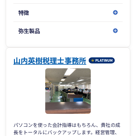
広島県／山口県（周南）／福岡県（博多・北九
特徴
州）／佐賀県／
長崎県／埼玉県（川越）／千葉県／愛知県（名古
屋）／沖縄県（那覇）
弥生製品
■専門著書やセミナー講演等多数
金融機関をはじめ、各業界で相続や事業承継に関
山内英樹税理士事務所
するセミナー講演実績も多数ございます。
また、著書はAmazon税法部門で1位を獲得する
等、高い専門性を誇ります。
パソコンを使った会計指導はもちろん、貴社の成
長をトータルにバックアップします。経営管理、