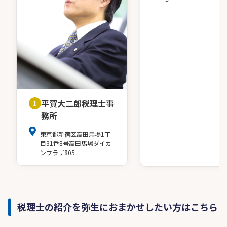
平賀大二郎税理士事
1
務所
東京都新宿区高田馬場1丁
目31番8号高田馬場ダイカ
ンプラザ805
税理士の紹介を弥生におまかせしたい方はこちら