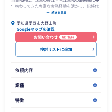
当事務所は、企業の経理・管理業務の最前線に長
年携わってきた豊富な実務経験を活かし、記帳代
行から決算・税務申告まで一貫した質の高いサポ
続きを見る
ートを提供しています。オンライン（Zoom等）
愛知県愛西市大野山町
を活用した柔軟なサポート体制を整えております
Googleマップを確認
ので、地元の皆さまはもちろん、全国の皆さまか
らのご相談にリモートでスピーディーに対応いた
お問い合わせ
紹介無料
します。 単なる数字の処理にとどまらず、お客様
との誠実なコミュニケーションと固い信頼関係を
検討リストに追加
第一に考え、まじめに丁寧に、お客様の信頼に応
えることを何より大切にしています。
どうぞお気軽にご相談ください。
依頼内容
業種
特徴