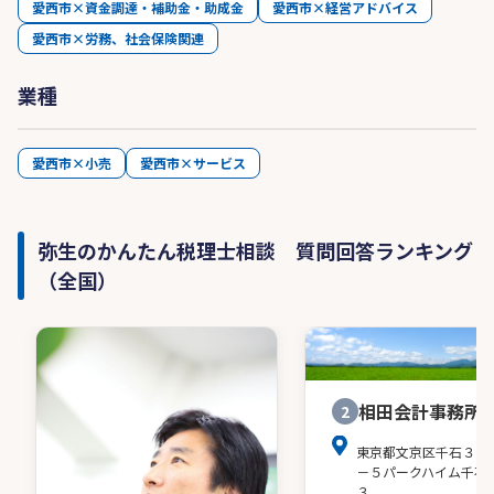
愛西市×資金調達・補助金・助成金
愛西市×経営アドバイス
愛西市×労務、社会保険関連
業種
愛西市×小売
愛西市×サービス
弥生のかんたん税理士相談 質問回答ランキング
（全国）
相田会計事務所
2
東京都文京区千石３－
－５パークハイム千石
３