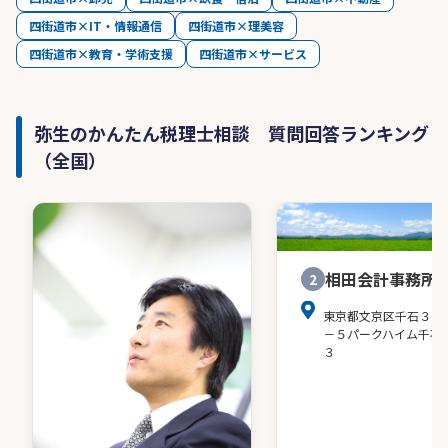
経営者の希望を実現できるよう、ご要望に応じて
四街道市×IT・情報通信
四街道市×理美容
お客様とともに事業計画の作成をします。
四街道市×教育・学術支援
四街道市×サービス
健全な利益を計上して発展できるよう、誠実なサ
ポートを通じてお客様に伴走していく存在となり
ます。
弥生のかんたん税理士相談 質問回答ランキング
（全国）
相田会計事務所
2
東京都文京区千石３－
－５パークハイム千石
３