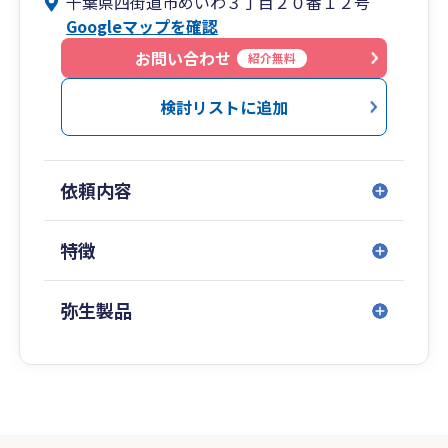
千葉県四街道市めいわ３丁目２０番１２号
代表は税理士業界ではまだ若手のほうになりま
Googleマップを確認
す。(所属する支部の平均年齢63歳)
この特徴を生かして、フットワークの軽さがある
お問い合わせ
紹介無料
と自負しております。
検討リストに追加
時間が合えば当日のアポイントでも対応するなど
小規模事務所ならではの小回りの良さも特徴で
す。
依頼内容
当たり前ですが、税理士本人がすべて対応いたし
ます。
特徴
また、当事務所では「丁寧で」「わかりやすい」
対応を心がけています。
弥生製品
税金は専門用語が多く、制度が複雑です。
私たちは、お客様のお話やご要望をしっかりと丁
寧にお聞きし、複雑な内容でもわかりやすくご説
明し対応します。
コミュニケーションを重視した対応により、お客
様に安心を与えられる事務所で在りたいと心がけ