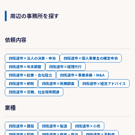
ています。
周辺の事務所を探す
特徴2.課題解決に向けたご提案
日々の業務では節税に関する税務コンサルティン
依頼内容
グだけでなく、会社設立、資金繰り、相続・事業
承継、従業員など様々な問題が生じます。
四街道市×法人の決算・申告
四街道市×個人事業主の確定申告
当事務所では、お客様の様々な問題の解決のため
四街道市×年末調整
四街道市×経理代行
のパートナーとして、月次巡回監査などを通じて
四街道市×起業・会社設立
四街道市×事業承継・M&A
会計・税務を中心に課題解決に向けた提案をし、
ご事業に専念できるようサポートいたします。
四街道市×節税
四街道市×税務調査
四街道市×経営アドバイス
四街道市×労務、社会保険関連
特徴.3お客様の立場に立った誠実な対応
業種
当事務所では、親身でお客様の立場に立った誠実
な対応で企業価値の向上のためサポートをしま
四街道市×建設
四街道市×製造
四街道市×小売
す。
四街道市×卸売
四街道市×飲食・宿泊
四街道市×不動産