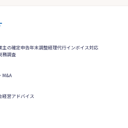
す
業主の確定申告
年末調整
経理代行
インボイス対応
税務調査
M&A
金
経営アドバイス