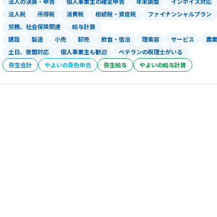
法人の決算・申告
個人事業主の確定申告
年末調整
インボイス対応
法人税
所得税
消費税
相続税・資産税
ファイナンシャルプラン
労務、社会保険関連
給与計算
建設
製造
小売
卸売
飲食・宿泊
理美容
サービス
農
土日、夜間対応
個人事業主も歓迎
ベテランの税理士がいる
弥生会計
やよいの青色申告
弥生給与
やよいの給与計算