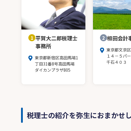
1
平賀大二郎税理士
2
相田会計
事務所
東京都文京区
１４－５パー
東京都新宿区高田馬場1
千石４０３
丁目31番8号高田馬場
ダイカンプラザ805
税理士の紹介を弥生におまかせ