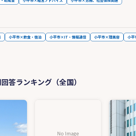
金・助成金
小平市×経営アドバイス
小平市×労務、社会保険関連
売
小平市×飲食・宿泊
小平市×IT・情報通信
小平市×理美容
小平
問回答ランキング（全国）
No Image