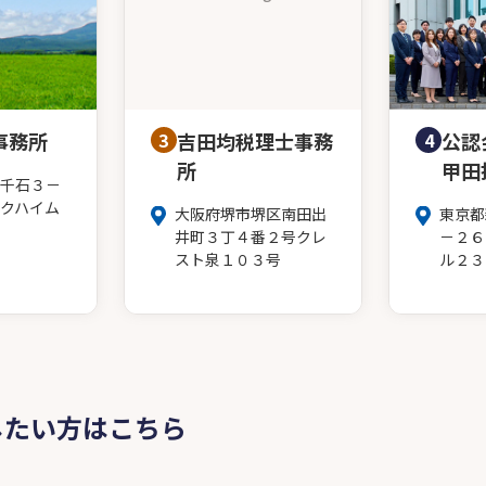
事務所
3
吉田均税理士事務
4
公認
所
甲田
千石３－
クハイム
大阪府堺市堺区南田出
東京都
井町３丁４番２号クレ
－２６
スト泉１０３号
ル２３
したい方はこちら