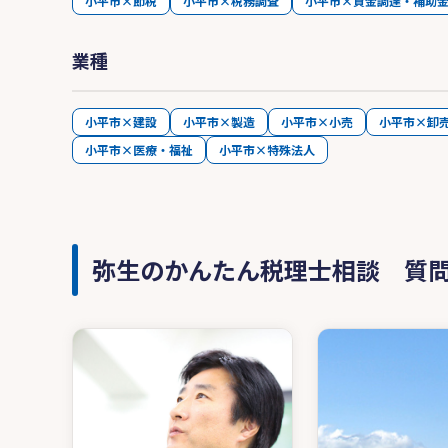
小平市×節税
小平市×税務調査
小平市×資金調達・補助
業種
小平市×建設
小平市×製造
小平市×小売
小平市×卸
小平市×医療・福祉
小平市×特殊法人
弥生のかんたん税理士相談 質