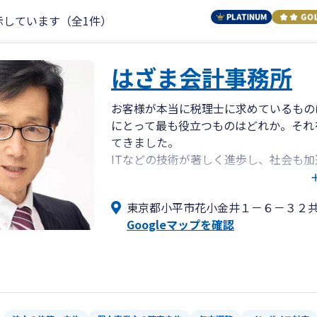
示しています（全1件）
はざま会計事務所
お客様が本当に税理士に求めているもの
にとって最も役立つものはどれか。それ
てきました。
ITなどの技術が著しく進歩し、社会も
変わっても変わらないもの、大事なもの
税務、会計はもちろんどんな些細なこと
東京都小平市花小金井１－６－３２
所までご相談ください。プライバシーを
Googleマップを確認
に努力させていただきます。