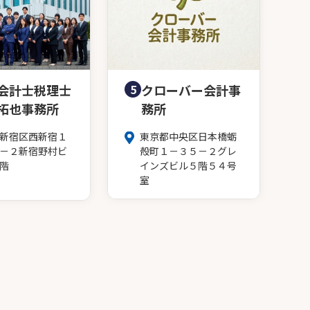
会計士税理士
5
クローバー会計事
拓也事務所
務所
新宿区西新宿１
東京都中央区日本橋蛎
－２新宿野村ビ
殻町１－３５－２グレ
階
インズビル５階５４号
室