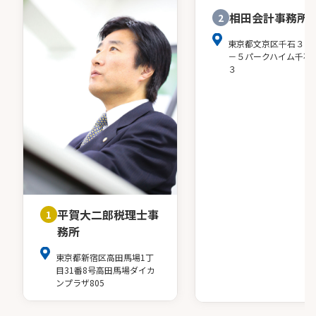
相田会計事務所
2
東京都文京区千石３－
－５パークハイム千石
３
平賀大二郎税理士事
1
務所
東京都新宿区高田馬場1丁
目31番8号高田馬場ダイカ
ンプラザ805