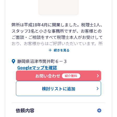
弊所は平成18年4月に開業しました。税理士1人、
スタッフ3名と小さな事務所ですが、お客様との
ご面談・ご相談をすべて税理士本人がお受けして
おり、お客様からはご好評いただいています。所
長は放送局での勤務経験があり、放送作家として
続きを見る
も長く活動しています。その知識と経験を活かし
静岡県沼津市筒井町６－３
て、通常の財務・税務に加えて、広報・広告・マ
Googleマップを確認
ーケティングに関するアドバイスも可能です。ま
た、学校法人、社会福祉法人、NPO法人などの公
お問い合わせ
紹介無料
益法人会計にも対応できます。一過性の節税よ
り、長くお付き合いする中で安定成長するための
検討リストに追加
コンサルティングを得意としています。
依頼内容