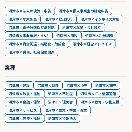
沼津市×法人の決算・申告
沼津市×個人事業主の確定申告
沼津市×年末調整
沼津市×経理代行
沼津市×インボイス対応
沼津市×電子帳簿保存法対応
沼津市×起業・会社設立
沼津市×事業承継・M&A
沼津市×節税
沼津市×税務調査
沼津市×資金調達・補助金・助成金
沼津市×経営アドバイス
沼津市×労務、社会保険関連
業種
沼津市×建設
沼津市×製造
沼津市×小売
沼津市×卸売
沼津市×飲食・宿泊
沼津市×不動産
沼津市×IT・情報通信
沼津市×金融・保険
沼津市×理美容
沼津市×教育・学術支援
沼津市×サービス
沼津市×農業・林業・漁業
沼津市×医療・福祉
沼津市×特殊法人