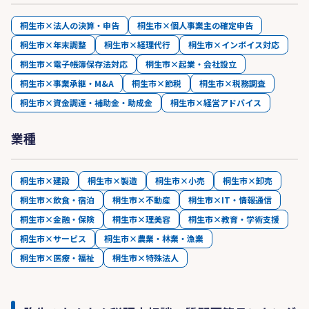
桐生市×法人の決算・申告
桐生市×個人事業主の確定申告
桐生市×年末調整
桐生市×経理代行
桐生市×インボイス対応
桐生市×電子帳簿保存法対応
桐生市×起業・会社設立
桐生市×事業承継・M&A
桐生市×節税
桐生市×税務調査
桐生市×資金調達・補助金・助成金
桐生市×経営アドバイス
業種
桐生市×建設
桐生市×製造
桐生市×小売
桐生市×卸売
桐生市×飲食・宿泊
桐生市×不動産
桐生市×IT・情報通信
桐生市×金融・保険
桐生市×理美容
桐生市×教育・学術支援
桐生市×サービス
桐生市×農業・林業・漁業
桐生市×医療・福祉
桐生市×特殊法人