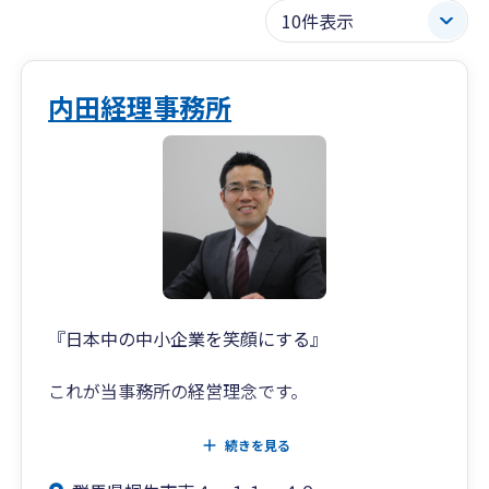
内田経理事務所
『日本中の中小企業を笑顔にする』
これが当事務所の経営理念です。
コンサルティング・IT・税務を通じて、
続きを見る
事務所にかかわるすべての方に喜んでいただき、