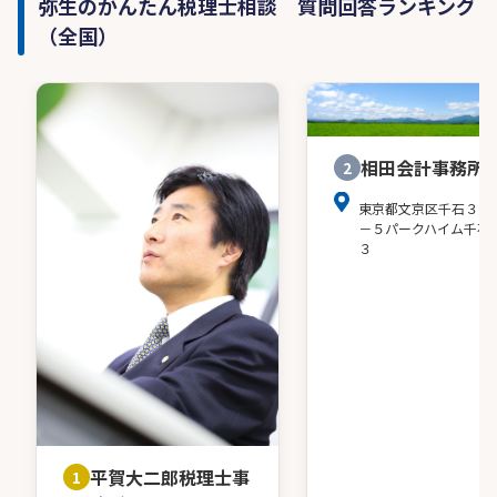
弥生のかんたん税理士相談 質問回答ランキング
（全国）
相田会計事務所
2
東京都文京区千石３－
－５パークハイム千石
３
平賀大二郎税理士事
1