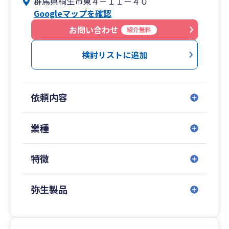
群馬県桐生市東４－１１－４０
「より良い未来」を創るサポートをすることが、
Googleマップを確認
わたしたちの使命です。
お問い合わせ
紹介無料
また当事務所は小規模事務所です。
そのため、お客様への対応は職員任せではなく、
検討リストに追加
最終的には必ず税理士本人が責任を持って対応い
たします。
依頼内容
お客様がご不明、疑問に思われたことは、
お客様が分かるまで専門用語を使わずに
何度でもご説明するよう心がけておりますので、
業種
どんなことでもお気軽にお問い合わせください。
特徴
弥生製品