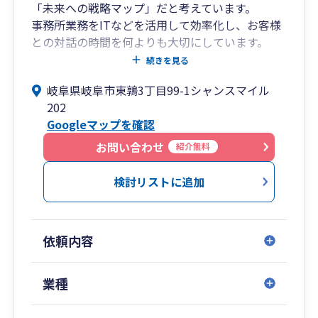
「未来への戦略マップ」だと考えています。
事務所業務をITなどを活用して効率化し、お客様
との対話の時間を何よりも大切にしています。
決算書から会社の健康状態を読み解き、黒字化へ
続きを見る
の道筋や具体的な目標を「見える化」、経営者が
岐阜県岐阜市東鶉3丁目99-1シャンスマイル
抱える漠然とした不安を、具体的な次の一手へと
202
変えるお手伝いをします。
Googleマップを確認
【当事務所の3つの約束】
お問い合わせ
紹介無料
①未来志向の経営サポート
分かりやすい月次レポートで経営状況を「見える
検討リストに追加
化」。黒字化に向けた具体的な目標設定や資金繰
りのご相談まで、経営者の視点で伴走します。
依頼内容
②何でも話せる「伴走型」パートナー
税金の話はもちろん、事業の悩みからプライベー
トなことまで。何でもざっくばらんに話せる、温
業種
かいコミュニケーションを大切にしています。