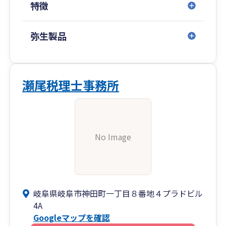
特徴
③創業期を徹底的にサポート
会社設立・個人事業の開業手続きから融資相談、
事業計画の策定まで、スタートアップ期を強力に
弥生製品
バックアップします。「何から始めれば…」とい
う方もご安心ください。
もちろん、日々の記帳や経理に関する素朴な疑問
瀬尾税理士事務所
にも、丁寧にお答えします。お客様が本業に専念
できる環境作りを、ぜひお手伝いさせてくださ
い。
No Image
岐阜県岐阜市を拠点に全国対応。
初回面談はWEB面談の他、対面やお電話など柔軟
に対応させていただきます。
岐阜県岐阜市神田町一丁目８番地４プラドビル
4A
Googleマップを確認