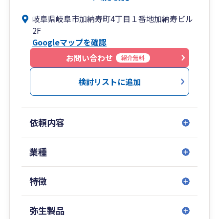
また、最新のITツールを活用し、業務の効率化と
岐阜県岐阜市加納寿町4丁目１番地加納寿ビル
組織基盤の強化を支援することで、お客様が本業
2F
に集中できる環境を整えております。
Googleマップを確認
お問い合わせ
紹介無料
検討リストに追加
依頼内容
業種
特徴
弥生製品