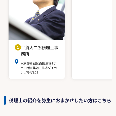
平賀大二郎税理士事
1
務所
東京都新宿区高田馬場1丁
目31番8号高田馬場ダイカ
ンプラザ805
税理士の紹介を弥生におまかせしたい方はこちら