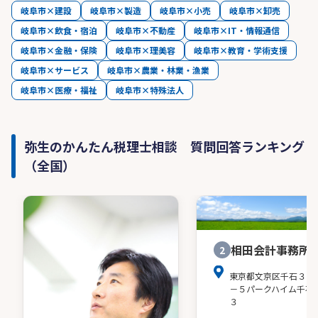
岐阜市×建設
岐阜市×製造
岐阜市×小売
岐阜市×卸売
岐阜市×飲食・宿泊
岐阜市×不動産
岐阜市×IT・情報通信
岐阜市×金融・保険
岐阜市×理美容
岐阜市×教育・学術支援
岐阜市×サービス
岐阜市×農業・林業・漁業
岐阜市×医療・福祉
岐阜市×特殊法人
弥生のかんたん税理士相談 質問回答ランキング
（全国）
相田会計事務所
2
東京都文京区千石３－
－５パークハイム千石
３