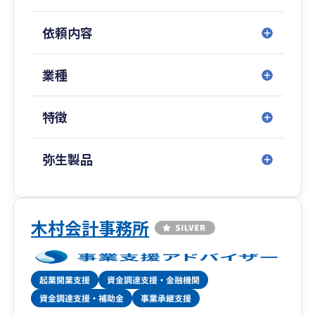
となく、常に二つの側面を見据え、それを高いレ
ベルで両立をさせるという思いを込めています。
依頼内容
当社では以下の理念・バリューを定めることで、
非常に高いハードルを自らに掲げ、他のどの会計
事務所にも負けないサービス品質を目指します。
業種
【業務範囲】
特徴
法人顧問：上場会社、上場子会社、グループ企
業、IPO準備企業、スタートアップ、中小企業、
タックスプランニング
弥生製品
アウトソース：税務手続代行、記帳代行、給与計
算、勤怠管理、経理代行（債権・支払管理）
経営支援：KPIの設定、管理会計の設計、月次経
営会議の実施、経営理念の策定支援
木村会計事務所
相続業務：相続税申告、相続対策（不動産、納
税）、資産運用
財務支援：財務体質改善（金融機関対策）、数値
計画の策定
その他：事業承継、組織再編、業務改善、システ