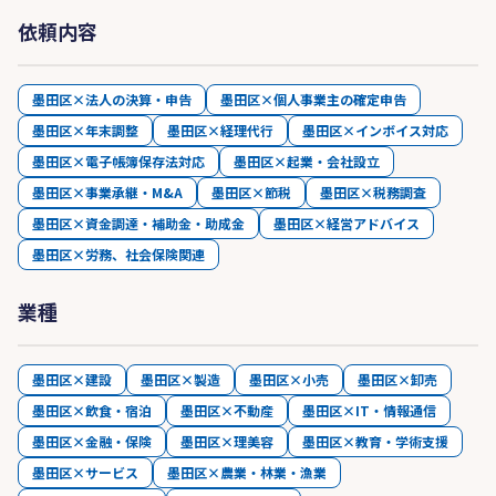
依頼内容
墨田区×法人の決算・申告
墨田区×個人事業主の確定申告
墨田区×年末調整
墨田区×経理代行
墨田区×インボイス対応
墨田区×電子帳簿保存法対応
墨田区×起業・会社設立
墨田区×事業承継・M&A
墨田区×節税
墨田区×税務調査
墨田区×資金調達・補助金・助成金
墨田区×経営アドバイス
墨田区×労務、社会保険関連
業種
墨田区×建設
墨田区×製造
墨田区×小売
墨田区×卸売
墨田区×飲食・宿泊
墨田区×不動産
墨田区×IT・情報通信
墨田区×金融・保険
墨田区×理美容
墨田区×教育・学術支援
墨田区×サービス
墨田区×農業・林業・漁業