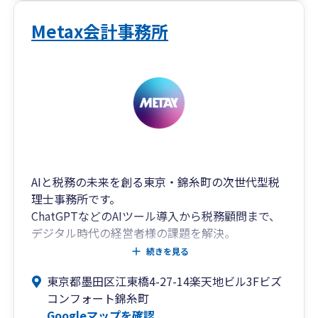
きものです。そんな時に、いつでも気軽に相談い
ただける事務所であり続けられるよう取り組んで
Metax会計事務所
おります。
AIと税務の未来を創る東京・錦糸町の次世代型税
理士事務所です。
ChatGPTなどのAIツール導入から税務顧問まで、
デジタル時代の経営者様の課題を解決。
従来の会計事務所では対応できないAI時代特有の
続きを見る
会計・税務課題に、専門スタッフが伴走型でサポ
東京都墨田区江東橋4-27-14楽天地ビル3Fビズ
ートします。
コンフォート錦糸町
Googleマップを確認