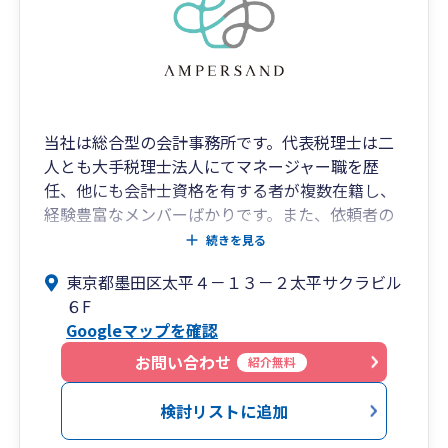
当社は総合型の会計事務所です。代表税理士は二
人とも大手税理士法人にてマネージャー職を歴
任、他にも会計士資格を有する者が複数在籍し、
経験豊富なメンバーばかりです。また、依頼者の
方のお話を親身になって伺うことができる人間力
続きを見る
も持ち合わせております。
東京都墨田区太平４－１３－２太平サクラビル
創業期からＩＰＯ準備・上場企業まで広範囲な企
６F
業を得意とし、事業承継・相続対策・相続申告な
Googleマップを確認
ど、代表二人ともに数多くの経験を有します。セ
カンドオピニオンで、アドバイスのみの業務も行
お問い合わせ
紹介無料
っています。
検討リストに追加
アンパサンドには、物事を一つの側面で捉えるこ