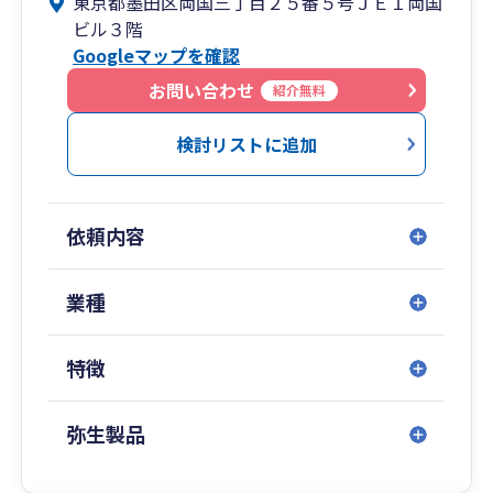
東京都墨田区両国三丁目２５番５号ＪＥＩ両国
す。
ビル３階
Googleマップを確認
顧問税理士・会計事務所と付き合うメリットを
「経理関係の処理が楽になるだけ」だと思ってい
お問い合わせ
紹介無料
るのでしたら、もう一足経営について踏み込んで
いきましょう。会計事務所選びに時間をかけるこ
検討リストに追加
とで、経営者が背負うあらゆる苦労が激減するの
です。
依頼内容
「税務会計サービス」と税務以外の経営者負担を
一気に軽くする「経営サポートサービス」。あら
ゆる場面で社長と伴走して問題解決に取り組んで
業種
行きます。
税務の手続きを滞りなく行うことはもちろんのこ
特徴
と、企業経営を支援し続けてきた専門家ならでは
のノウハウが蓄積されています。
弥生製品
社会保険などの人事関連手続き、銀行融資などの
資金繰り、法律問題など、企業経営には悩みがつ