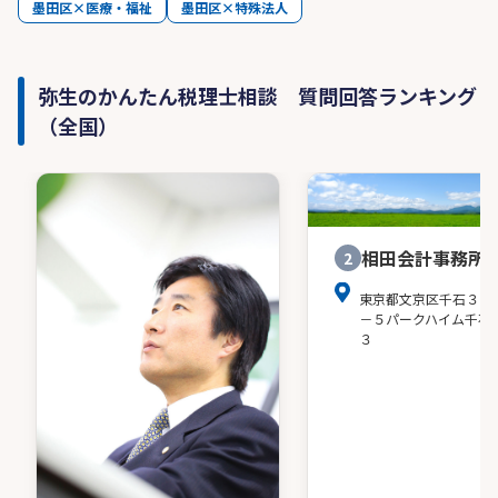
墨田区×医療・福祉
墨田区×特殊法人
弥生のかんたん税理士相談 質問回答ランキング
（全国）
相田会計事務所
2
東京都文京区千石３－
－５パークハイム千石
３