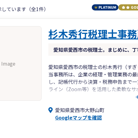
示しています（全1件）
杉木秀行税理士事務
愛知県愛西市の税理士。まじめに、丁
 Image
愛知県愛西市の税理士の杉木秀行（すぎ
当事務所は、企業の経理・管理業務の最
し、記帳代行から決算・税務申告まで一
ライン（Zoom等）を活用した柔軟な
はもちろん、全国の皆さまからのご相談
なる数字の処理にとどまらず、お客様と
愛知県愛西市大野山町
一に考え、まじめに丁寧に、お客様の信
Googleマップを確認
どうぞお気軽にご相談ください。