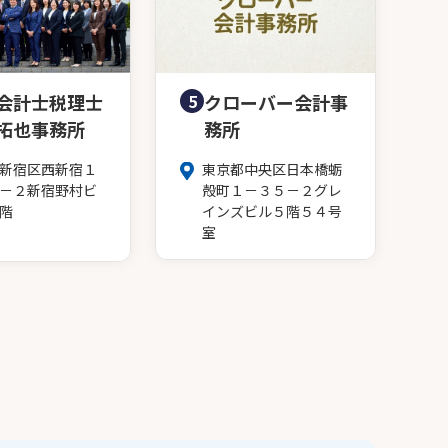
会計士税理士
5
クローバー会計事
拓也事務所
務所
新宿区西新宿１
東京都中央区日本橋蛎
－２新宿野村ビ
殻町１－３５－２グレ
階
インズビル５階５４号
室