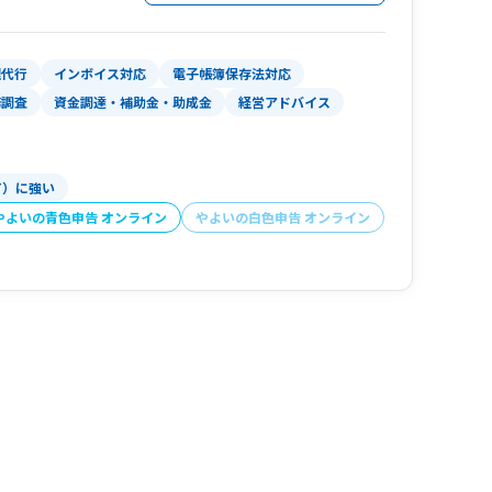
理代行
インボイス対応
電子帳簿保存法対応
務調査
資金調達・補助金・助成金
経営アドバイス
T）に強い
やよいの青色申告 オンライン
やよいの白色申告 オンライン