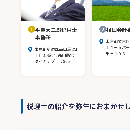
1
平賀大二郎税理士
2
相田会計
事務所
東京都文京区
１４－５パー
東京都新宿区高田馬場1
千石４０３
丁目31番8号高田馬場
ダイカンプラザ805
税理士の紹介を弥生におまかせ