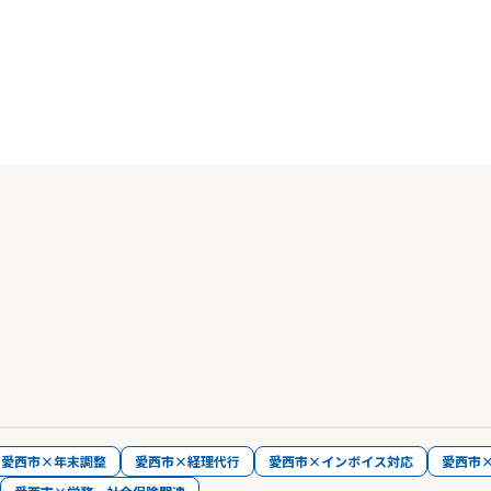
愛西市×年末調整
愛西市×経理代行
愛西市×インボイス対応
愛西市