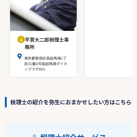
平賀大二郎税理士事
1
務所
東京都新宿区高田馬場1丁
目31番8号高田馬場ダイカ
ンプラザ805
税理士の紹介を弥生におまかせしたい方はこちら