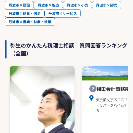
丹波市×建設
丹波市×製造
丹波市×小売
丹波市×卸売
丹波市×飲食・宿泊
丹波市×サービス
丹波市×農業・林業・漁業
弥生のかんたん税理士相談 質問回答ランキング
（全国）
相田会計事務所
2
東京都文京区千石３－
－５パークハイム千石
３