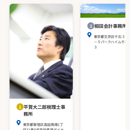
相田会計事務所
2
東京都文京区千石３－
－５パークハイム千石
３
平賀大二郎税理士事
1
務所
東京都新宿区高田馬場1丁
目31番8号高田馬場ダイカ