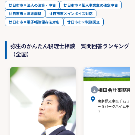
廿日市市×法人の決算・申告
廿日市市×個人事業主の確定申告
廿日市市×年末調整
廿日市市×インボイス対応
廿日市市×電子帳簿保存法対応
廿日市市×税務調査
弥生のかんたん税理士相談 質問回答ランキング
（全国）
相田会計事務所
2
東京都文京区千石３－
－５パークハイム千石
３