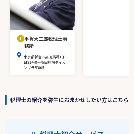
平賀大二郎税理士事
1
務所
東京都新宿区高田馬場1丁
目31番8号高田馬場ダイカ
ンプラザ805
税理士の紹介を弥生におまかせしたい方はこちら