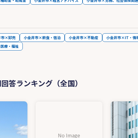
・補助金・助成金
小金井市×経営アドバイス
小金井市×労務、社会保険関
井市×卸売
小金井市×飲食・宿泊
小金井市×不動産
小金井市×IT・情
×医療・福祉
問回答ランキング（全国）
No Image