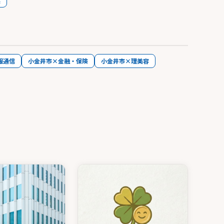
連
報通信
小金井市×金融・保険
小金井市×理美容