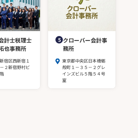
会計士税理士
5
クローバー会計事
拓也事務所
務所
新宿区西新宿１
東京都中央区日本橋蛎
－２新宿野村ビ
殻町１－３５－２グレ
階
インズビル５階５４号
室