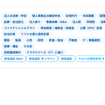
【対応エリア】
小金井市・武蔵野市・三鷹市・国分寺市
法人の決算・申告
個人事業主の確定申告
記帳代行
年末調整
経
都内全域・近県のお客様にも対応してお
起業・会社設立
法人成り
事業承継・M&A
法人税
所得税
消
ファイナンシャルプラン
資金調達・補助金・助成金
公開（IPO）支援
【料金体系】
給与計算
ソフトの導入運用支援
月額顧問料・決算料・スポット相談など
建設
製造
小売
卸売
飲食・宿泊
不動産
IT・情報通信
意しております。初回相談は無料です。
医療・福祉
その他
まずはお気軽にお問い合わせください。
初回面談無料
クラウドツール（IT）に強い
弥生会計 Next
弥生会計 オンライン
弥生会計
やよいの青色申告 