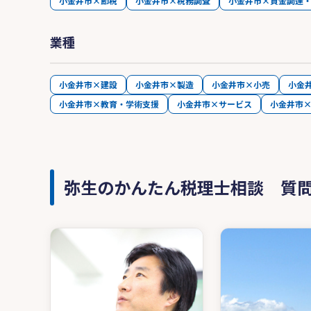
小金井市×節税
小金井市×税務調査
小金井市×資金調達
業種
小金井市×建設
小金井市×製造
小金井市×小売
小金
小金井市×教育・学術支援
小金井市×サービス
小金井市
弥生のかんたん税理士相談 質