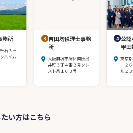
事務所
3
吉田均税理士事務
4
公認
所
甲田
千石３－
クハイム
大阪府堺市堺区南田出
東京都
井町３丁４番２号クレ
－２６
スト泉１０３号
ル２３
したい方はこちら