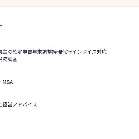
す
業主の確定申告
年末調整
経理代行
インボイス対応
税務調査
M&A
金
経営アドバイス