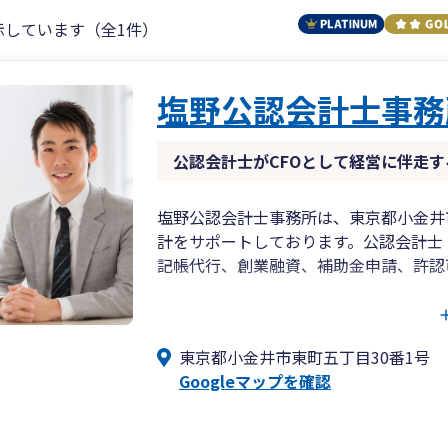
示しています（全1件）
塩野公認会計士事務
公認会計士がCFOとして経営に伴走す
塩野公認会計士事務所は、東京都小金井
計をサポートしております。公認会計士
記帳代行、創業融資、補助金申請、許認
【当事務所の特徴】
■ 公認会計士ならではの財務分析で経
東京都小金井市東町五丁目30番1号
■ 単なる税務代行ではなく、CFOのよ
Googleマップを確認
■ 創業期の制度融資活用、ものづくり
■ 弥生会計を活用した効率的な記帳・
■ 株式価値評価、事業承継、M&Aなど