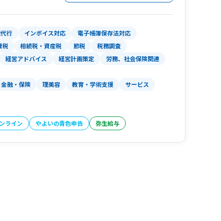
・小平市など多摩エリアを中心に、
理代行
インボイス対応
電子帳簿保存法対応
ります。リモート対応も可能です。
費税
相続税・資産税
節税
税務調査
経営アドバイス
経営計画策定
労務、社会保険関連
、お客様のご要望に応じた柔軟な料金設定をご用
金融・保険
理美容
教育・学術支援
サービス
オンライン
やよいの青色申告
弥生給与