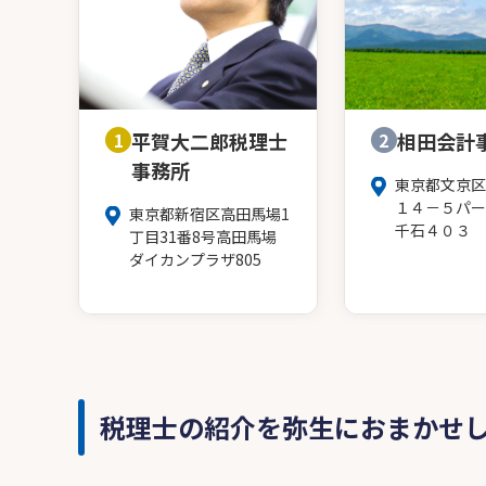
1
平賀大二郎税理士
2
相田会計
事務所
東京都文京区
１４－５パー
東京都新宿区高田馬場1
千石４０３
丁目31番8号高田馬場
ダイカンプラザ805
税理士の紹介を弥生におまかせ