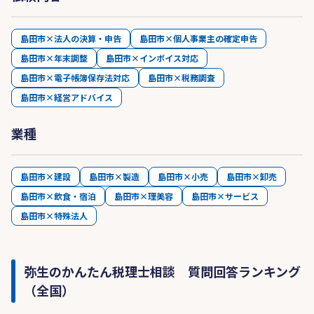
島田市×法人の決算・申告
島田市×個人事業主の確定申告
島田市×年末調整
島田市×インボイス対応
島田市×電子帳簿保存法対応
島田市×税務調査
島田市×経営アドバイス
業種
島田市×建設
島田市×製造
島田市×小売
島田市×卸売
島田市×飲食・宿泊
島田市×理美容
島田市×サービス
島田市×特殊法人
弥生のかんたん税理士相談 質問回答ランキング
（全国）