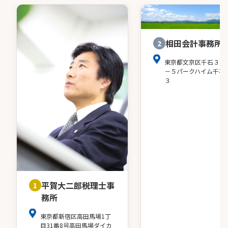
相田会計事務所
2
東京都文京区千石３－
－５パークハイム千石
３
平賀大二郎税理士事
1
務所
東京都新宿区高田馬場1丁
目31番8号高田馬場ダイカ