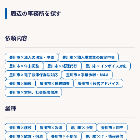
周辺の事務所を探す
依頼内容
豊川市×法人の決算・申告
豊川市×個人事業主の確定申告
豊川市×年末調整
豊川市×経理代行
豊川市×インボイス対応
豊川市×電子帳簿保存法対応
豊川市×事業承継・M&A
豊川市×節税
豊川市×税務調査
豊川市×経営アドバイス
豊川市×労務、社会保険関連
業種
豊川市×建設
豊川市×製造
豊川市×小売
豊川市×卸売
豊川市×飲食・宿泊
豊川市×不動産
豊川市×IT・情報通信