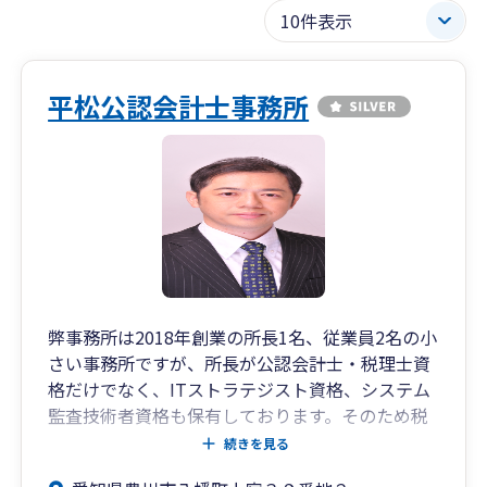
平松公認会計士事務所
弊事務所は2018年創業の所長1名、従業員2名の小
さい事務所ですが、所長が公認会計士・税理士資
格だけでなく、ITストラテジスト資格、システム
監査技術者資格も保有しております。そのため税
務、会計相談だけでなくDXや情報セキュリティ対
続きを見る
策も含めたIT相談についても対応が可能となって