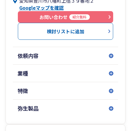
愛知県豊川市八幡町上宿３９番地２
います。税務、会計対応については、東三河を中
Googleマップを確認
心に行っていますが、東京都の顧客（フルリモー
ト対応）もおり、全国で対応を行うことが可能で
お問い合わせ
紹介無料
す。弊事務所では、インタネットバンキングや弥
生会計の記帳代行サービスを活用し、業務を効率
検討リストに追加
化し、その分、経営分析やリモートを含む対面で
のご相談を受ける時間の確保を重視しておりま
す。IT相談、経営分析、相談対応を重視される方
依頼内容
にフィットする事務所を目指しています。左記以
外にも、弥生会計を活用した予算管理や資金繰り
支援などにも対応をしております。また前職の経
業種
験を活かし、税務会計以外に会社法監査、学校法
人監査やIT監査、IPO準備支援対応（IT全社、全
特徴
般統制、業務処理統制等IT分野専門）も行ってい
ます。
弥生製品