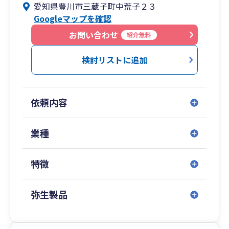
愛知県豊川市三蔵子町中荒子２３
〇経理をまるなげしたい
Googleマップを確認
〇帳簿の作り方がわからない
〇税務署にどのような書類を提出すればよいかわ
お問い合わせ
紹介無料
からない
〇インボイス制度がわからない
検討リストに追加
〇申告をしなければいけないと思いつつ申告をし
ていない
〇税務調査に怯えながら仕事をしたくない
依頼内容
TEL：0533-95-4712
『HPを見て相談したい』とお電話ください。
業種
特徴
弥生製品