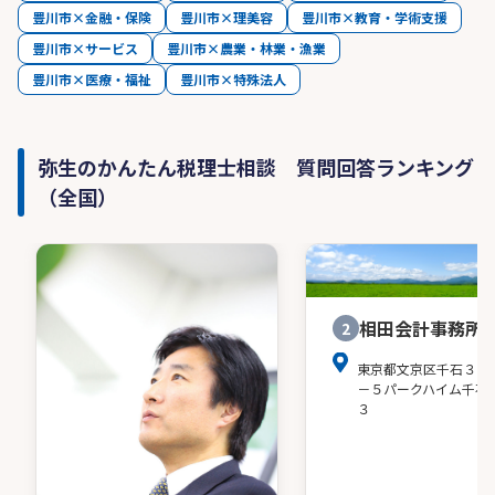
豊川市×金融・保険
豊川市×理美容
豊川市×教育・学術支援
豊川市×サービス
豊川市×農業・林業・漁業
豊川市×医療・福祉
豊川市×特殊法人
弥生のかんたん税理士相談 質問回答ランキング
（全国）
相田会計事務所
2
東京都文京区千石３－
－５パークハイム千石
３