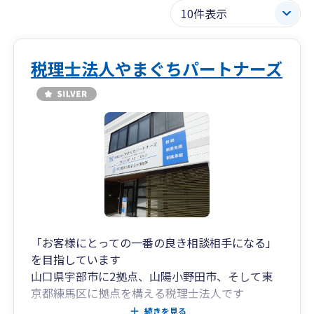
税理士法人やまぐちパートナーズ
「お客様にとっての一番の良き相談相手になる」
を目指しています
山口県宇部市に2拠点、山陽小野田市、そして東
京都練馬区に拠点を構える税理士法人です
「創業支援」「会社設立」「資金繰り」「相続・
続きを見る