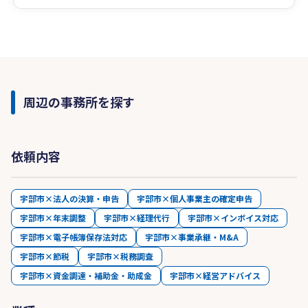
周辺の事務所を探す
依頼内容
宇部市×法人の決算・申告
宇部市×個人事業主の確定申告
宇部市×年末調整
宇部市×経理代行
宇部市×インボイス対応
宇部市×電子帳簿保存法対応
宇部市×事業承継・M&A
宇部市×節税
宇部市×税務調査
宇部市×資金調達・補助金・助成金
宇部市×経営アドバイス