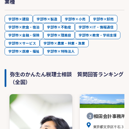
業種
宇部市×建設
宇部市×製造
宇部市×小売
宇部市×卸売
宇部市×飲食・宿泊
宇部市×不動産
宇部市×IT・情報通信
宇部市×金融・保険
宇部市×理美容
宇部市×教育・学術支援
宇部市×サービス
宇部市×農業・林業・漁業
宇部市×医療・福祉
宇部市×特殊法人
弥生のかんたん税理士相談 質問回答ランキング
（全国）
相田会計事務所
2
東京都文京区千石３－