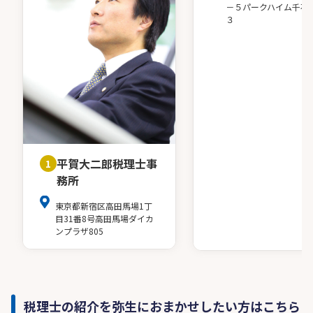
－５パークハイム千石
３
平賀大二郎税理士事
1
務所
東京都新宿区高田馬場1丁
目31番8号高田馬場ダイカ
ンプラザ805
税理士の紹介を弥生におまかせしたい方はこちら