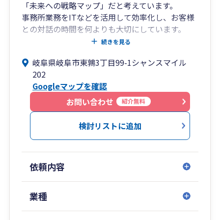
「未来への戦略マップ」だと考えています。
事務所業務をITなどを活用して効率化し、お客様
との対話の時間を何よりも大切にしています。
決算書から会社の健康状態を読み解き、黒字化へ
続きを見る
の道筋や具体的な目標を「見える化」、経営者が
岐阜県岐阜市東鶉3丁目99-1シャンスマイル
抱える漠然とした不安を、具体的な次の一手へと
202
変えるお手伝いをします。
Googleマップを確認
【当事務所の3つの約束】
お問い合わせ
紹介無料
①未来志向の経営サポート
分かりやすい月次レポートで経営状況を「見える
検討リストに追加
化」。黒字化に向けた具体的な目標設定や資金繰
りのご相談まで、経営者の視点で伴走します。
依頼内容
②何でも話せる「伴走型」パートナー
税金の話はもちろん、事業の悩みからプライベー
トなことまで。何でもざっくばらんに話せる、温
業種
かいコミュニケーションを大切にしています。