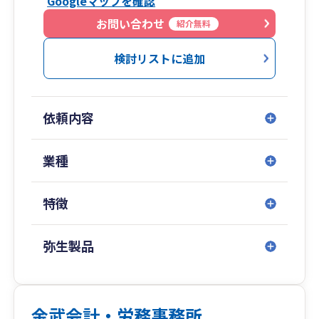
Googleマップを確認
ービス」も行っています。社内に事務員がいらっ
しゃる場合は、お客様の作成した帳簿に基づいて
お問い合わせ
紹介無料
仕訳入力をする「記帳入力サポート」を、経理担
当者がいない方や一人で活動していて時間がとれ
検討リストに追加
ない方には、お客様からお預かりした領収書・通
帳写しから直接入力する「領収書丸投げサポー
ト」にて、わずらわしい作業をお客様に代わって
依頼内容
作成致します。
業種
特徴
弥生製品
金武会計・労務事務所