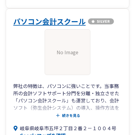
パソコン会計スクール
No Image
弊社の特徴は、パソコンに強いことです。当事務
所の会計ソフトサポート分門を分離・独立させた
「パソコン会計スクール」も運営しており、会計
ソフト（弥生会計システム）の導入、操作方法を
親切丁寧にアドバイスし、自計化へのサポートさ
続きを見る
せていただくことができます。また、本業が忙し
岐阜県岐阜市五坪２丁目２番２－１００４号
かったり人手が足りないお客様には「記帳代行サ