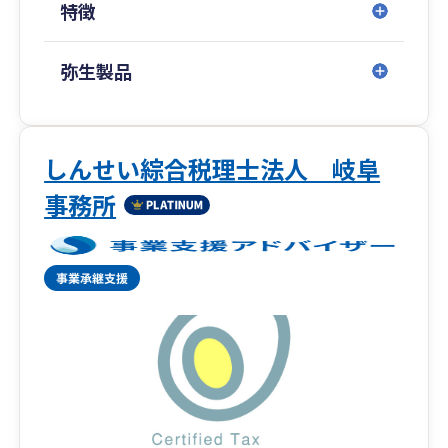
特徴
③創業期を徹底的にサポート
会社設立・個人事業の開業手続きから融資相談、
事業計画の策定まで、スタートアップ期を強力に
弥生製品
バックアップします。「何から始めれば…」とい
う方もご安心ください。
もちろん、日々の記帳や経理に関する素朴な疑問
しんせい綜合税理士法人 岐阜
にも、丁寧にお答えします。お客様が本業に専念
事務所
できる環境作りを、ぜひお手伝いさせてくださ
い。
岐阜県岐阜市を拠点に全国対応。
初回面談はWEB面談の他、対面やお電話など柔軟
に対応させていただきます。