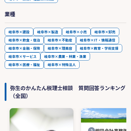
業種
岐阜市×建設
岐阜市×製造
岐阜市×小売
岐阜市×卸売
岐阜市×飲食・宿泊
岐阜市×不動産
岐阜市×IT・情報通信
岐阜市×金融・保険
岐阜市×理美容
岐阜市×教育・学術支援
岐阜市×サービス
岐阜市×農業・林業・漁業
岐阜市×医療・福祉
岐阜市×特殊法人
弥生のかんたん税理士相談 質問回答ランキング
（全国）
相田会計事務所
2