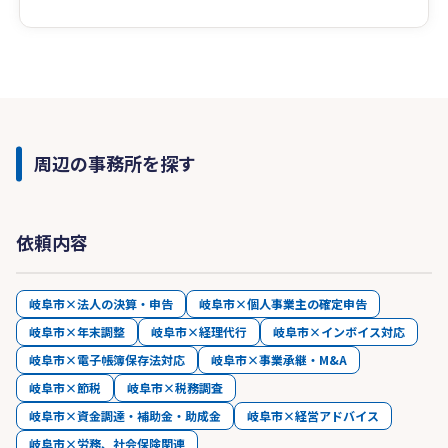
周辺の事務所を探す
依頼内容
岐阜市×法人の決算・申告
岐阜市×個人事業主の確定申告
岐阜市×年末調整
岐阜市×経理代行
岐阜市×インボイス対応
岐阜市×電子帳簿保存法対応
岐阜市×事業承継・M&A
岐阜市×節税
岐阜市×税務調査
岐阜市×資金調達・補助金・助成金
岐阜市×経営アドバイス
岐阜市×労務、社会保険関連