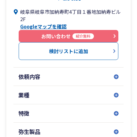
また、最新のITツールを活用し、業務の効率化と
岐阜県岐阜市加納寿町4丁目１番地加納寿ビル
組織基盤の強化を支援することで、お客様が本業
2F
に集中できる環境を整えております。
Googleマップを確認
お問い合わせ
紹介無料
検討リストに追加
依頼内容
業種
特徴
弥生製品