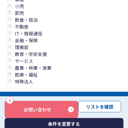
小売
卸売
飲食・宿泊
不動産
IT・情報通信
金融・保険
理美容
教育・学術支援
サービス
農業・林業・漁業
医療・福祉
特殊法人
0
サイトマップ
プライバシーポリシー
免責事項
サービス利用規約
リストを確認
お問い合わせ
商標について
反社会勢力に対する基本方針
お問い合わせ
Copyright © Yayoi Co., Ltd. All rights reserved.
条件を変更する