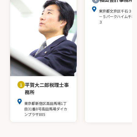
東京都文京区千石３－
－５パークハイム千石
３
平賀大二郎税理士事
1
務所
東京都新宿区高田馬場1丁
目31番8号高田馬場ダイカ
ンプラザ805