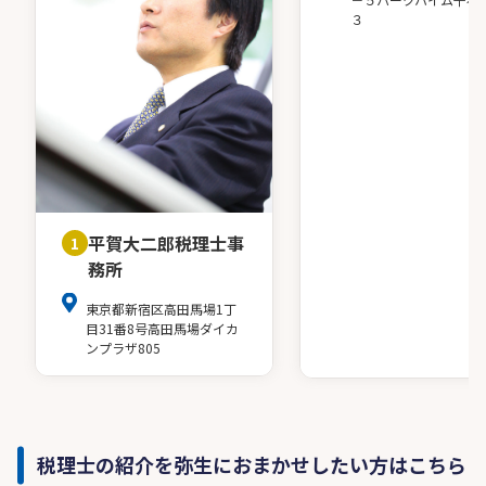
３
平賀大二郎税理士事
1
務所
東京都新宿区高田馬場1丁
目31番8号高田馬場ダイカ
ンプラザ805
税理士の紹介を弥生におまかせしたい方はこちら