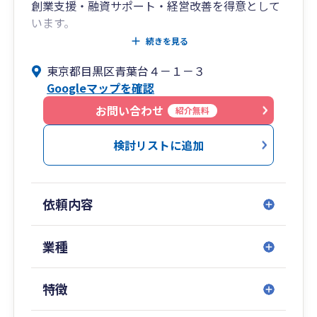
創業支援・融資サポート・経営改善を得意として
ご依頼、ご相談お待ちしております。
います。
女性ならではの感性で、「話しやすい」「相談し
続きを見る
やすい」パートナーとして、
東京都目黒区青葉台４－１－３
数字の裏にある“想い”に寄り添いながら、あなた
Googleマップを確認
の事業の未来をデザインします。
経営には、常に変化と判断が求められます。
お問い合わせ
紹介無料
その中で私が大切にしているのは、
単に税務処理を行うことではなく、経営者に寄り
検討リストに追加
添い、
共に成長していく「経営パートナー」であること
です。
依頼内容
資金計画や融資対応、経営分析などの専門的な支
援を通じて、
“今”の課題を整理し、“これから”の可能性を広げ
業種
るお手伝いをいたします。
数字を通じて経営を見える化し、判断の精度を高
特徴
めることで、
事業の持続的な成長を共に実現していきたいと考