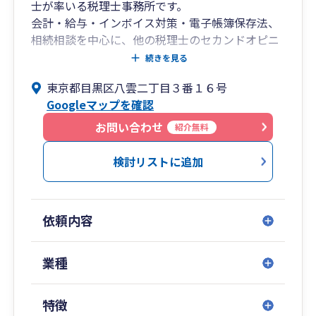
士が率いる税理士事務所です。
会計・給与・インボイス対策・電子帳簿保存法、
相続相談を中心に、他の税理士のセカンドオピニ
オンなどを行っております。
続きを見る
個人事業主や法人成りをしたばかりの顧問先がほ
東京都目黒区八雲二丁目３番１６号
とんどですので、小規模事業者やこれから開業を
Googleマップを確認
予定している方からのご依頼も積極的にお受けさ
せていただいております。
お問い合わせ
紹介無料
弊所の特徴としては、代表税理士が直接対応させ
ていただいていることです。
検討リストに追加
特に最近は相続についてのご相談も増えてきてお
り、相続対策も考慮した法人経営のアドバイスを
させていただいております。
依頼内容
顧問先の実績としては、不動産賃貸業、IT関連、
コンサルタント、美容業界、貨物運送業、サービ
ス業など、幅広い業種の企業様にご愛顧いただい
業種
ております。
無料相談を承っておりますので、お気軽にお問い
特徴
合わせください。