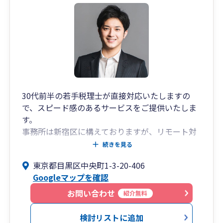
30代前半の若手税理士が直接対応いたしますの
で、スピード感のあるサービスをご提供いたしま
す。
事務所は新宿区に構えておりますが、リモート対
応により全国のお客様に対応しております。
続きを見る
個人、法人を問わず税務顧問サービス等をご提供
東京都目黒区中央町1-3-20-406
しております。
Googleマップを確認
また、大手税理士法人での勤務経験から、連結納
税や組織再編、国際税務といった特殊案件にも対
お問い合わせ
紹介無料
応可能ですので、お役に立てることがございまし
たら、お気軽にお問い合わせください。
検討リストに追加