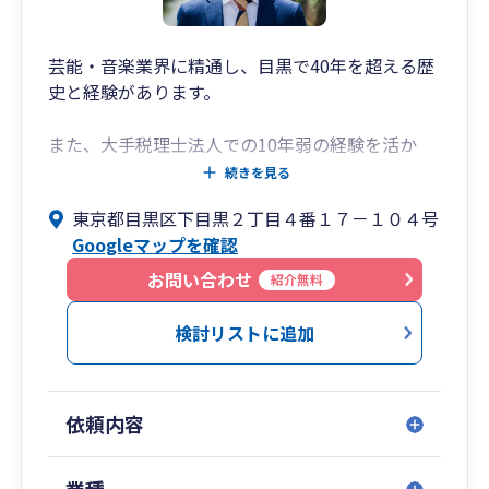
芸能・音楽業界に精通し、目黒で40年を超える歴
史と経験があります。
また、大手税理士法人での10年弱の経験を活か
し、個人、法人問わず、会計・税務はもとより、
続きを見る
相続・事業承継コンサルティングを中心としたサ
東京都目黒区下目黒２丁目４番１７－１０４号
ービスを提供致します。
Googleマップを確認
お客様にとって最良のパートナーとして、お客様
お問い合わせ
紹介無料
とのコミュニケーションを大切にし、お客様と共
にこれからも日々成長していきます。
検討リストに追加
依頼内容