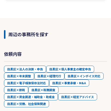
周辺の事務所を探す
依頼内容
目黒区×法人の決算・申告
目黒区×個人事業主の確定申告
目黒区×年末調整
目黒区×経理代行
目黒区×インボイス対応
目黒区×電子帳簿保存法対応
目黒区×事業承継・M&A
目黒区×節税
目黒区×税務調査
目黒区×資金調達・補助金・助成金
目黒区×経営アドバイス
目黒区×労務、社会保険関連