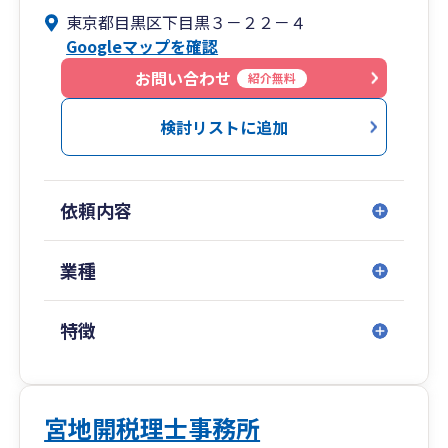
できるという強みがあります。
東京都目黒区下目黒３－２２－４
若手起業家の方は、質問に対する対応の早さや効
Googleマップを確認
率化を重視する方が多いため、クライアントとの
やり取りは電話・メール以外にもLINE、ZOOM、
お問い合わせ
紹介無料
チャットワーク等を取り入れております。
検討リストに追加
依頼内容
業種
特徴
宮地開税理士事務所