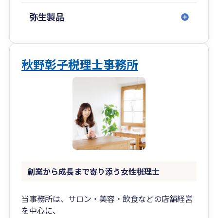
また、金融機関と直接交渉し、評価される決算書
の作成をサポートすることも可能です。
弥生製品
④未来志向の経営計画策定を支援（未来会計の導
入）
MAS監査では、現状分析に基づき、企業が将来に
秋野彰子税理士事務所
向けて持続的に成長するための経営計画策定を支
援します。
中長期的な経営目標を設定し、その達成に必要な
戦略や施策の立案をサポートします。
⑤記帳代行・会計ソフト導入支援
会計帳簿の作成や記帳代行を行うほか、クラウド
会計ソフトなどの導入・操作支援を提供します。
特に、クラウド会計ソフトを活用した業務効率化
創業から成長まで寄り添う女性税理士
の提案も可能です。
当事務所は、サロン・美容・飲食などの店舗経営
経営者様の「こうしたい」「こうなりたい」を形
を中心に、
にするためのサポートを惜しみません。