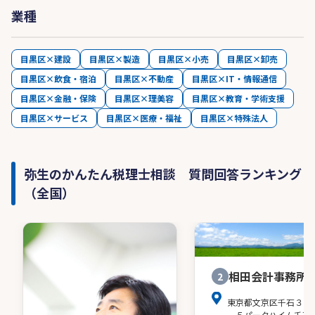
業種
目黒区×建設
目黒区×製造
目黒区×小売
目黒区×卸売
目黒区×飲食・宿泊
目黒区×不動産
目黒区×IT・情報通信
目黒区×金融・保険
目黒区×理美容
目黒区×教育・学術支援
目黒区×サービス
目黒区×医療・福祉
目黒区×特殊法人
弥生のかんたん税理士相談 質問回答ランキング
（全国）
相田会計事務所
2
東京都文京区千石３－
－５パークハイム千石