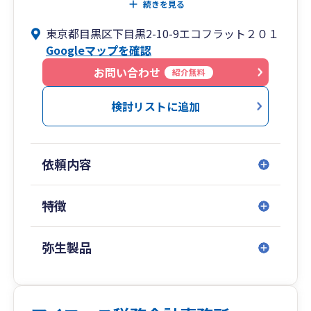
は多くないため）
アクティブにお客様とも連携して事業の拡大にも
続きを見る
貢献していけるかと思います。
例③：年商1000万 領収書は月に100枚程度 従
東京都目黒区下目黒2-10-9エコフラット２０１
まずはお気軽にご相談ください。
業員なし
Googleマップを確認
年間報酬料：50万（決算申告、消費税申告あり、
お問い合わせ
紹介無料
年末調整、記帳代行など込み）
検討リストに追加
依頼内容
特徴
弥生製品