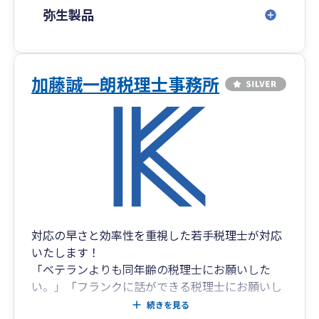
えています。
弥生製品
経営者の皆さまの想いと努力が、確かな成果へと
つながるよう、
信頼できるパートナーとして、真摯にサポートい
たします。
加藤誠一朗税理士事務所
対応の早さと効率性を重視した若手税理士が対応
いたします！
「ベテランよりも同年齢の税理士にお願いした
い。」「フランクに話ができる税理士にお願いし
たい。」という若手起業家の方に対応することが
続きを見る