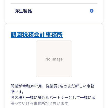
訪問可能エリアは、東京23区内ですが、大阪、兵
庫、九州・沖縄にも年に5度ほど出張しておりの
弥生製品
でご希望の際は別途ご相談ください。
また、弊所の料金体系は基本的に作業量になりま
すので、領収書の数が少ない、取引量が少ないと
いう企業様には他の税理士事務所より比較的安価
鶴園税務会計事務所
になるかと思われます。
以下報酬例ですのでご参考ください。
例①：年商3000万 領収書は月に30枚程度 従業
No Image
員5名の場合
年間報酬料：38万円（決算申告、消費税申告あ
り、年末調整、記帳代行など込み）
例②：年商数百億 記帳、年末調整などは自社
開業が令和3年7月、従業員3名のまだ新しい事務
内 インボイスの指導や株主対策、相続対策など
所です。
がメイン
お客様と一緒に身近なパートナーとして一緒に頑
年間報酬料：60万円（記帳代行などがなく作業量
張っていける事務所だと思います。