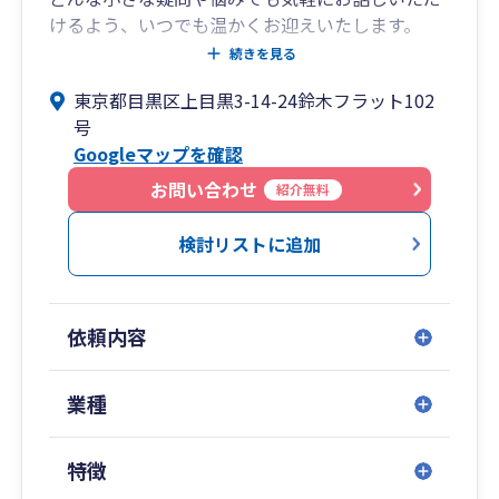
けるよう、いつでも温かくお迎えいたします。
お客様とのコミュニケーションを重視し、信頼関
続きを見る
係を築きながらサポートを提供しています。
東京都目黒区上目黒3-14-24鈴木フラット102
下記のサービス内容を中心業務としています。
号
Googleマップを確認
①顧問契約
法人・個人向けの税務顧問として、日常的な税
お問い合わせ
紹介無料
務・会計のサポートを行います。
月次・年次決算や節税対策、税務申告のアドバイ
検討リストに追加
スなど、継続的な支援を提供します。
②法人税・所得税・消費税などの税務申告
依頼内容
各種税務申告書の作成と提出を行い、顧客が税務
署への適正な対応ができるようサポートします。
業種
③資金調達支援・融資サポート
資金調達のための事業計画書の作成や、金融機関
特徴
への提出支援を行います。