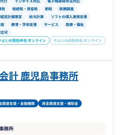
理代行
インボイス対応
電子帳簿保存法対応
費税
相続税・資産税
節税
税務調査
発展に末永く貢献できるよう尽力してまいりま
経営計画策定
給与計算
ソフトの導入運用支援
美容
教育・学術支援
サービス
医療・福祉
対応可
やよいの青色申告 オンライン
やよいの白色申告 オンライン
会計 鹿児島事務所
事務所