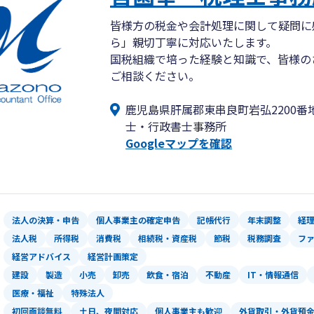
皆様方の税金や会計処理に関して疑問に
ら」親切丁寧に対応いたします。
国税組織で培った経験と知識で、皆様の
ご相談ください。
鹿児島県肝属郡東串良町岩弘2200番
士・行政書士事務所
Googleマップを確認
法人の決算・申告
個人事業主の確定申告
記帳代行
年末調整
経
法人税
所得税
消費税
相続税・資産税
節税
税務調査
フ
経営アドバイス
経営計画策定
建設
製造
小売
卸売
飲食・宿泊
不動産
IT・情報通信
医療・福祉
特殊法人
初回面談無料
土日、夜間対応
個人事業主も歓迎
外貨取引・外貨預