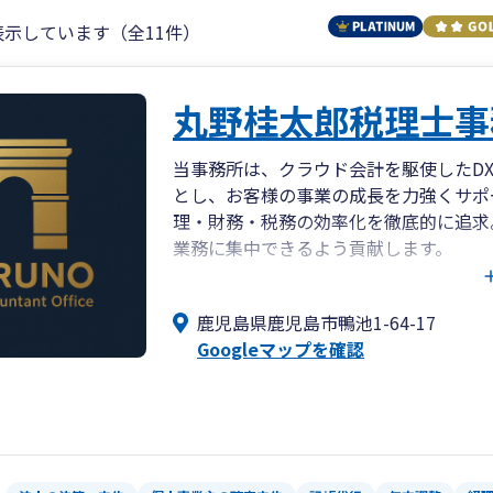
表示しています（全11件）
丸野桂太郎税理士事
当事務所は、クラウド会計を駆使したD
とし、お客様の事業の成長を力強くサポ
理・財務・税務の効率化を徹底的に追求
業務に集中できるよう貢献します。
具体的には、クラウド会計導入支援を通
鹿児島県鹿児島市鴨池1-64-17
記帳代行に留まらず、そのデータを基に
Googleマップを確認
後の戦略をご提案します。創業・融資相
お悩みまで、ワンストップでお応えでき
また、相続・贈与のご相談にも対応し、
生の節目に寄り添うパートナーとなるこ
ですので、全国どこからでもお気軽にご