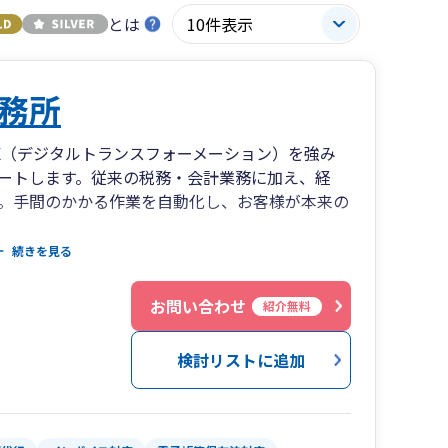
とは
務所
X（デジタルトランスフォーメーション）を強み
ートします。従来の税務・会計業務に加え、経
。手間のかかる作業を自動化し、お客様が本来の
続きを見る
じてリアルタイムでの経営数値を可視化。単純な
した経営分析を行い、的確なフィードバックと今
お問い合わせ
紹介無料
談、事業計画の作成から、経営に関するあらゆる
る体制を整えています。
検討リストに追加
事業の誕生から次世代への承継まで、お客様の人
とをお約束します。オンラインでのご相談も可能
連絡ください。