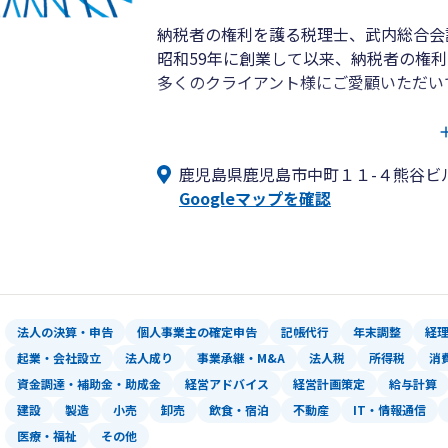
納税者の権利を護る税理士、武内総合会
昭和59年に創業して以来、納税者の権
多くのクライアント様にご愛顧いただい
◎税理士法人武内総合会計
■税務・会計業務・申告書作成など、
鹿児島県鹿児島市中町１１-４熊谷ビ
・コンプライアンスサービス
Googleマップを確認
（各税目の申告書作成）
・税務調査立ち合い
・経営計画策定サービス
・金融支援
◎TTSコンサルティング株式会社
法人の決算・申告
個人事業主の確定申告
記帳代行
年末調整
経
■企業経営の高品質コンサルティング
起業・会社設立
法人成り
事業承継・M&A
法人税
所得税
消
・プライベートコンサルティング
資金調達・補助金・助成金
経営アドバイス
経営計画策定
給与計算
・企業組織再編コンサルティング
建設
製造
小売
卸売
飲食・宿泊
不動産
IT・情報通信
・株式・営業権・企業評価コンサルテ
医療・福祉
その他