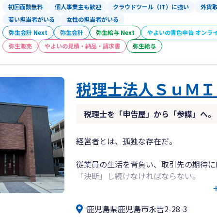
初回面談無料
個人事業主も歓迎
クラウドツール（IT）に強い
外貨
◎TTSマネジメント株式会社（どんた
計）
若い担当者がいる
女性の担当者がいる
■記帳代行のサポート
弥生会計 Next
弥生会計
弥生給与 Next
やよいの青色申告 オンラ
・クラウド会計導入運用支援サービス
弥生販売
やよいの見積・納品・請求書
弥生給与
・記帳代行サービス
・アウトソーシングサービス
・各種コンプライアンスサービス
税理士法人ＳｕＭＩ
◎武内マネジメントオフィス
■保険代理店のエキスパート
税理士を「申告屋」から「参謀」へ。
・生命保険代理店
・損害保険代理店
経営者とは、孤独な存在だ。
◎拠点一覧
従業員の生活を背負い、取引先の期待に応
[鹿児島]鹿児島市中町11-4 099-248-87
「決断」し続けなければならない。
[宮 崎]宮崎市旭2-1-5 0985-77-5477
[熊 本]熊本市中央区坪井6-23-3 096-34
その「決断」の瞬間、傍らにいるのは誰
[福 岡]福岡市中央区舞鶴2-8-20 092-78
鹿児島県鹿児島市永吉2-28-3