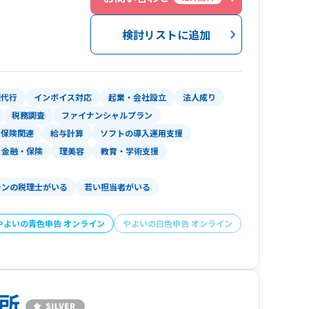
718-2900
は、会社を救えない。
検討リストに追加
では、未来は創れない。
の勘とSuMIzeiの戦略を融合させ、 リスクを
」。
理代行
インボイス対応
起業・会社設立
法人成り
税務調査
ファイナンシャルプラン
きる「数字」という名の「武器」を授ける。
会保険関連
給与計算
ソフトの導入運用支援
金融・保険
理美容
教育・学術支援
め、会社の未来を守り抜く。
ランの税理士がいる
若い担当者がいる
い。
ミットする、戦略的パートナーである。
やよいの青色申告 オンライン
やよいの白色申告 オンライン
mer/
所