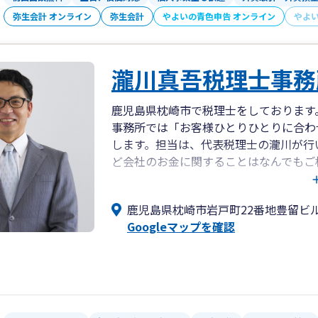
弥生会計 オンライン
弥生会計
やよいの青色申告 オンライン
やよ
瀧川真吾税理士事務
鹿児島県枕崎市で税理士をしております
事務所では「お客様ひとりひとりに合わ
します。担当は、代表税理士の瀧川が行
ど会社のお金に関することはなんでもご
また、当事務所ではクラウド会計やIT
鹿児島県枕崎市岩戸町22番地豊留ビル
でいます。
Googleマップを確認
詳細な業務内容や料金などは、ホームペ