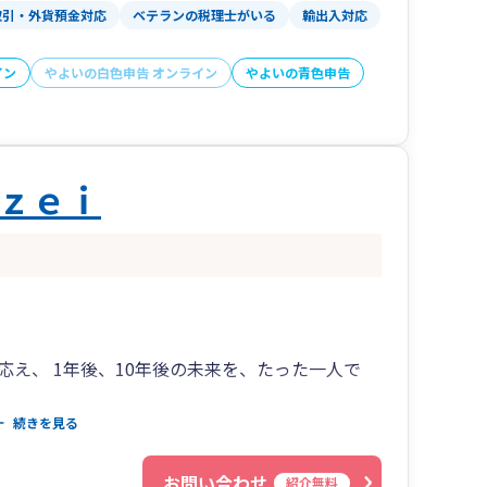
取引・外貨預金対応
ベテランの税理士がいる
輸出入対応
く会計、ひのくに会計、ひむか会計、せごどん会
イン
やよいの白色申告 オンライン
やよいの青色申告
ｚｅｉ
え、 1年後、10年後の未来を、たった一人で
78
続きを見る
5-6211
か。
1-0251
お問い合わせ
紹介無料