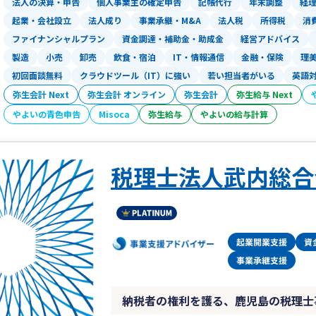
法人の決算・申告
個人事業主の確定申告
記帳代行
年末調整
経
起業・会社設立
法人成り
事業承継・M&A
法人税
所得税
消
皆様の頼れるパートナーとして、事業の
ファイナンシャルプラン
資金調達・補助金・助成金
経営アドバイス
す。
製造
小売
卸売
飲食・宿泊
IT・情報通信
金融・保険
理
初回面談無料
クラウドツール（IT）に強い
若い担当者がいる
英語
弥生会計 Next
弥生会計 オンライン
弥生会計
弥生給与 Next
やよいの青色申告
Misoca
弥生給与
やよいの給与計算
税理士法人武内総合
納税者の権利を護る、鹿児島の税理士