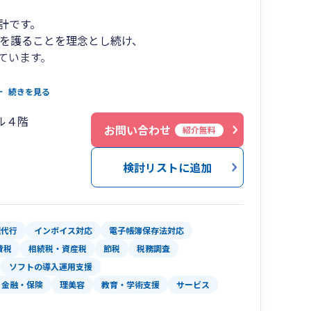
計です。
利を護ることを理念とし続け、
ています。
続きを見る
幅広くサポート
ル４階
お問い合わせ
紹介無料
検討リストに追加
理代行
インボイス対応
電子帳簿保存法対応
費税
相続税・資産税
節税
税務調査
ソフトの導入運用支援
金融・保険
理美容
教育・学術支援
サービス
ィング