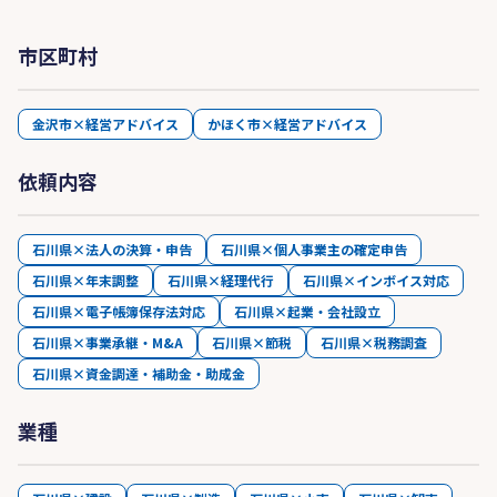
市区町村
金沢市×経営アドバイス
かほく市×経営アドバイス
依頼内容
石川県×法人の決算・申告
石川県×個人事業主の確定申告
石川県×年末調整
石川県×経理代行
石川県×インボイス対応
石川県×電子帳簿保存法対応
石川県×起業・会社設立
石川県×事業承継・M&A
石川県×節税
石川県×税務調査
石川県×資金調達・補助金・助成金
業種