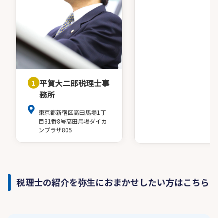
平賀大二郎税理士事
1
務所
東京都新宿区高田馬場1丁
目31番8号高田馬場ダイカ
ンプラザ805
税理士の紹介を弥生におまかせしたい方はこちら