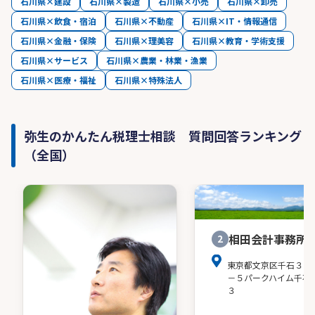
石川県×建設
石川県×製造
石川県×小売
石川県×卸売
石川県×飲食・宿泊
石川県×不動産
石川県×IT・情報通信
石川県×金融・保険
石川県×理美容
石川県×教育・学術支援
石川県×サービス
石川県×農業・林業・漁業
石川県×医療・福祉
石川県×特殊法人
弥生のかんたん税理士相談 質問回答ランキング
（全国）
相田会計事務所
2
東京都文京区千石３－
－５パークハイム千石
３