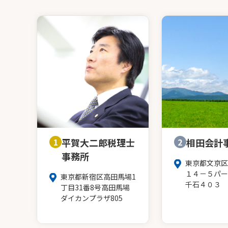
1
平賀大二郎税理士
2
相田会計
事務所
東京都文京区
１４－５パー
東京都新宿区高田馬場1
千石４０３
丁目31番8号高田馬場
ダイカンプラザ805