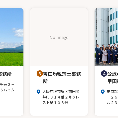
No Image
事務所
3
吉田均税理士事務
4
公認
所
甲田
千石３－
クハイム
大阪府堺市堺区南田出
東京都
井町３丁４番２号クレ
－２６
スト泉１０３号
ル２３