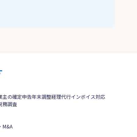
す
業主の確定申告
年末調整
経理代行
インボイス対応
税務調査
M&A