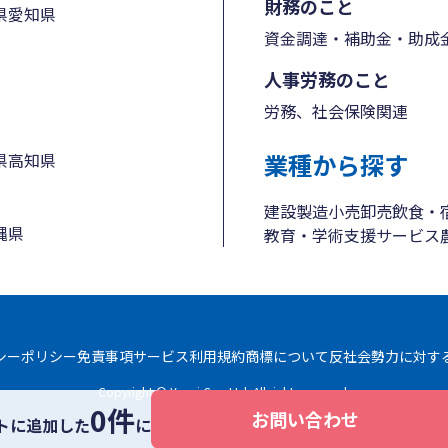
財務のこと
県
愛知県
資金調達・補助金・助成
人事労務のこと
労務、社会保険関連
業種から探す
県
高知県
建設
製造
小売
卸売
飲食・
縄県
教育・学術支援
サービス
シーポリシー
免責事項
サービス利用規約
商標について
反社会勢力に対す
Copyright © Yayoi Co., Ltd. All rights reserved.
0件
お問い合わせ
トに追加した
に