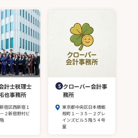
会計士税理士
5
クローバー会計事
拓也事務所
務所
新宿区西新宿１
東京都中央区日本橋蛎
－２新宿野村ビ
殻町１－３５－２グレ
階
インズビル５階５４号
室