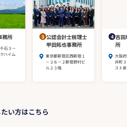
事務所
3
公認会計士税理士
4
吉田
甲田拓也事務所
所
千石３－
クハイム
東京都新宿区西新宿１
大阪府
－２６－２新宿野村ビ
井町３
ル２３階
スト泉
したい方はこちら