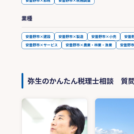
安曇野市×節税
安曇野市×税務調査
業種
安曇野市×建設
安曇野市×製造
安曇野市×小売
安曇
安曇野市×サービス
安曇野市×農業・林業・漁業
安曇野
弥生のかんたん税理士相談 質