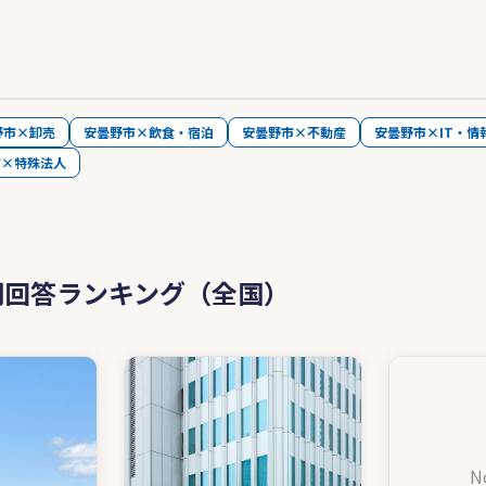
野市×卸売
安曇野市×飲食・宿泊
安曇野市×不動産
安曇野市×IT・情
市×特殊法人
問回答ランキング（全国）
N