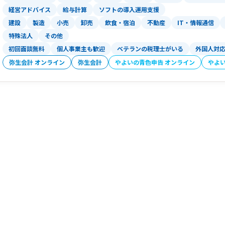
経営アドバイス
給与計算
ソフトの導入運用支援
建設
製造
小売
卸売
飲食・宿泊
不動産
IT・情報通信
特殊法人
その他
初回面談無料
個人事業主も歓迎
ベテランの税理士がいる
外国人対
弥生会計 オンライン
弥生会計
やよいの青色申告 オンライン
やよ