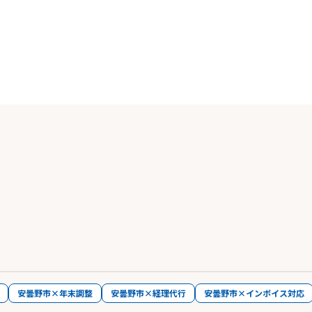
安曇野市×年末調整
安曇野市×経理代行
安曇野市×インボイス対応