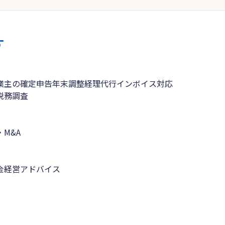
す
業主の確定申告
年末調整
経理代行
インボイス対応
税務調査
M&A
金
経営アドバイス