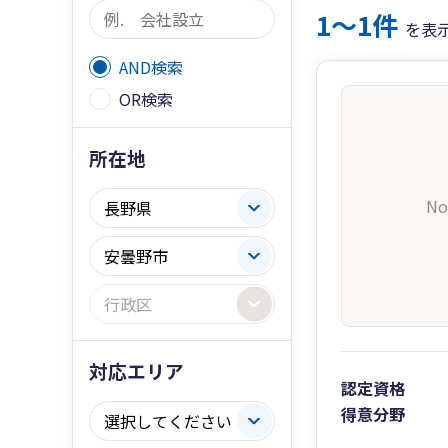
1〜1件
を表
AND検索
OR検索
所在地
No
対応エリア
認定資格
得意分野