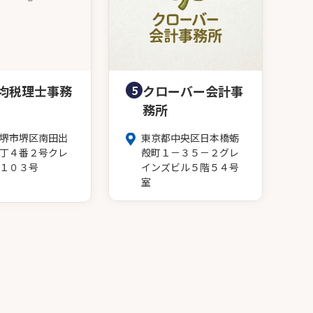
均税理士事務
5
クローバー会計事
務所
堺市堺区南田出
東京都中央区日本橋蛎
丁４番２号クレ
殻町１－３５－２グレ
１０３号
インズビル５階５４号
室