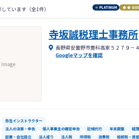
示しています（全1件）
寺坂誠税理士事務所
長野県安曇野市豊科高家５２７９－
Googleマップを確認
 Image
弥生インストラクター
法人の決算・申告
個人事業主の確定申告
記帳代行
年末調整
経
起業・会社設立
法人成り
法人税
所得税
消費税
相続税・資