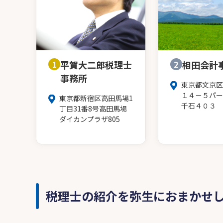
1
平賀大二郎税理士
2
相田会計
事務所
東京都文京区
１４－５パー
東京都新宿区高田馬場1
千石４０３
丁目31番8号高田馬場
ダイカンプラザ805
税理士の紹介を弥生におまかせ