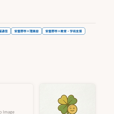
報通信
安曇野市×理美容
安曇野市×教育・学術支援
o Image