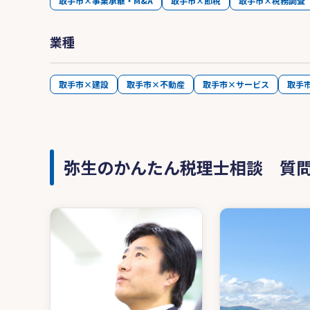
取手市×事業承継・M&A
取手市×節税
取手市×税務調査
業種
取手市×建設
取手市×不動産
取手市×サービス
取手
弥生のかんたん税理士相談 質