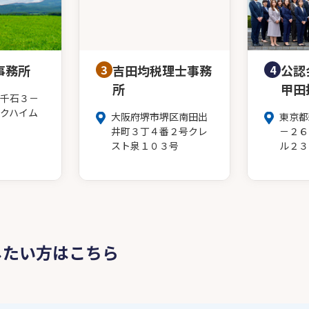
事務所
3
吉田均税理士事務
4
公認
所
甲田
千石３－
クハイム
大阪府堺市堺区南田出
東京都
井町３丁４番２号クレ
－２６
スト泉１０３号
ル２３
したい方はこちら