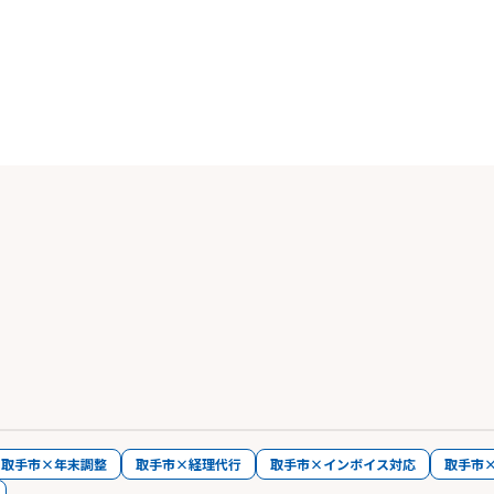
取手市×年末調整
取手市×経理代行
取手市×インボイス対応
取手市