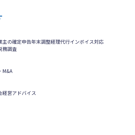
す
業主の確定申告
年末調整
経理代行
インボイス対応
税務調査
M&A
金
経営アドバイス