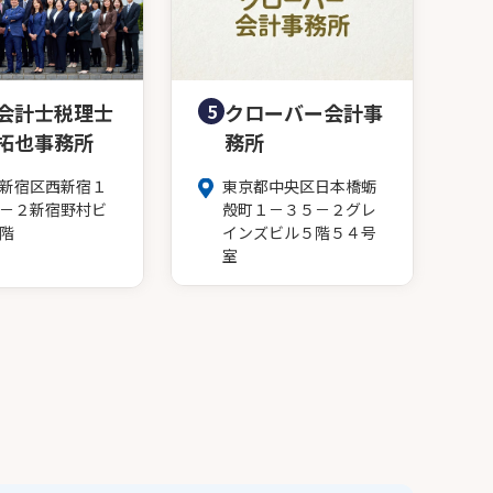
会計士税理士
5
クローバー会計事
拓也事務所
務所
新宿区西新宿１
東京都中央区日本橋蛎
－２新宿野村ビ
殻町１－３５－２グレ
階
インズビル５階５４号
室