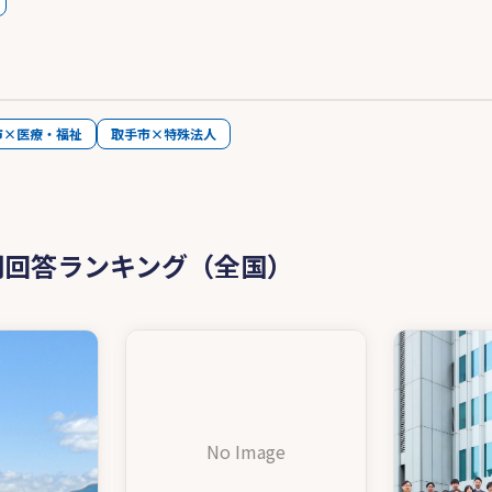
市×医療・福祉
取手市×特殊法人
問回答ランキング（全国）
No Image