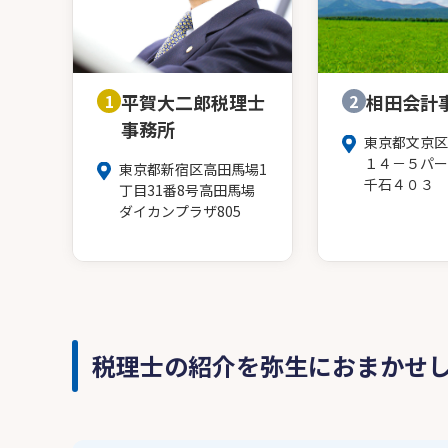
1
平賀大二郎税理士
2
相田会計
事務所
東京都文京区
１４－５パー
東京都新宿区高田馬場1
千石４０３
丁目31番8号高田馬場
ダイカンプラザ805
税理士の紹介を弥生におまかせ