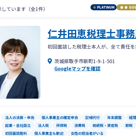
示しています（全1件）
仁井田恵税理士事務
初回面談した税理士本人が、全て責任を
茨城県取手市新町1-9-1-501
Googleマップを確認
法人の決算・申告
個人事業主の確定申告
記帳代行
年末調整
経
起業・会社設立
法人税
所得税
消費税
相続税・資産税
節税
初回面談無料
個人事業主も歓迎
女性の担当者がいる