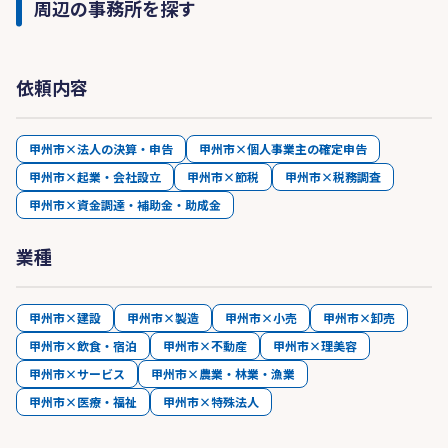
周辺の事務所を探す
依頼内容
甲州市×法人の決算・申告
甲州市×個人事業主の確定申告
甲州市×起業・会社設立
甲州市×節税
甲州市×税務調査
甲州市×資金調達・補助金・助成金
業種
甲州市×建設
甲州市×製造
甲州市×小売
甲州市×卸売
甲州市×飲食・宿泊
甲州市×不動産
甲州市×理美容
甲州市×サービス
甲州市×農業・林業・漁業
甲州市×医療・福祉
甲州市×特殊法人