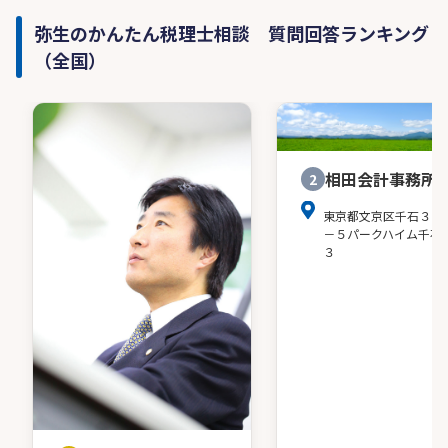
弥生のかんたん税理士相談 質問回答ランキング
（全国）
相田会計事務所
2
東京都文京区千石３－
－５パークハイム千石
３