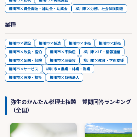
柳川市×資金調達・補助金・助成金
柳川市×労務、社会保険関連
業種
柳川市×建設
柳川市×製造
柳川市×小売
柳川市×卸売
柳川市×飲食・宿泊
柳川市×不動産
柳川市×IT・情報通信
柳川市×金融・保険
柳川市×理美容
柳川市×教育・学術支援
柳川市×サービス
柳川市×農業・林業・漁業
柳川市×医療・福祉
柳川市×特殊法人
弥生のかんたん税理士相談 質問回答ランキング
（全国）