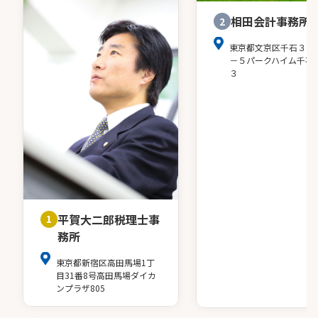
相田会計事務所
2
東京都文京区千石３－
－５パークハイム千石
３
平賀大二郎税理士事
1
務所
東京都新宿区高田馬場1丁
目31番8号高田馬場ダイカ
ンプラザ805