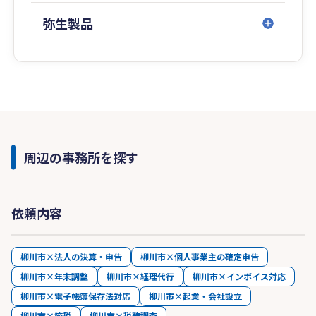
弥生製品
周辺の事務所を探す
依頼内容
柳川市×法人の決算・申告
柳川市×個人事業主の確定申告
柳川市×年末調整
柳川市×経理代行
柳川市×インボイス対応
柳川市×電子帳簿保存法対応
柳川市×起業・会社設立
柳川市×節税
柳川市×税務調査