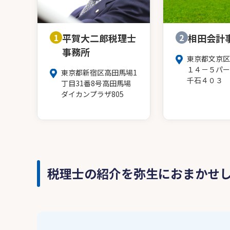
1
平賀大二郎税理士
2
相田会計
事務所
東京都文京区
１４－５パー
東京都新宿区高田馬場1
千石４０３
丁目31番8号高田馬場
ダイカンプラザ805
税理士の紹介を弥生におまかせ