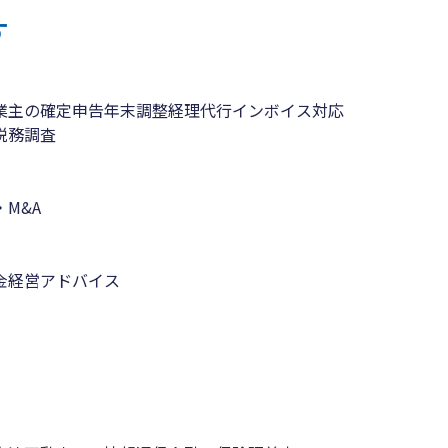
す
業主の確定申告
年末調整
経理代行
インボイス対応
税務調査
M&A
金
経営アドバイス