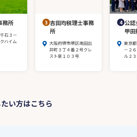
事務所
3
吉田均税理士事務
4
公認
所
甲田
千石３－
クハイム
大阪府堺市堺区南田出
東京都
井町３丁４番２号クレ
－２６
スト泉１０３号
ル２３
したい方はこちら