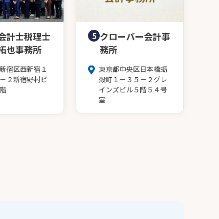
会計士税理士
5
クローバー会計事
拓也事務所
務所
新宿区西新宿１
東京都中央区日本橋蛎
－２新宿野村ビ
殻町１－３５－２グレ
階
インズビル５階５４号
室