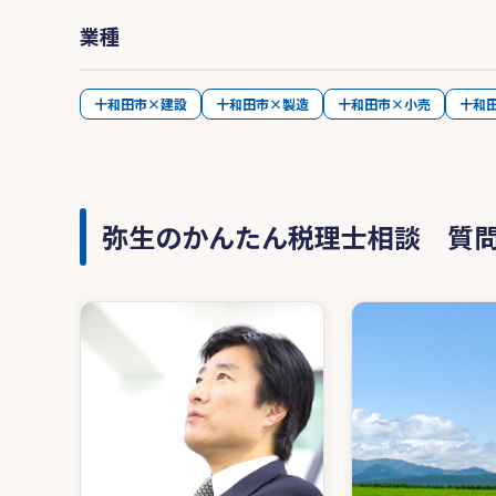
業種
十和田市×建設
十和田市×製造
十和田市×小売
十和
弥生のかんたん税理士相談 質