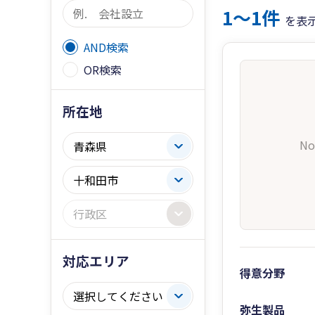
1〜1件
を表
AND検索
OR検索
所在地
No
対応エリア
得意分野
弥生製品