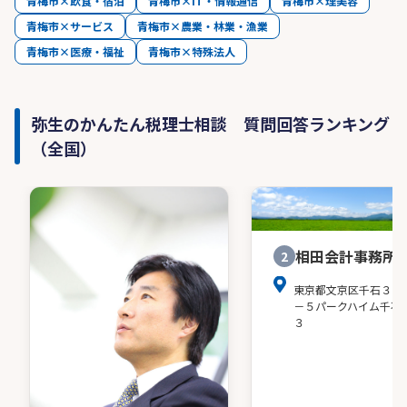
青梅市×飲食・宿泊
青梅市×IT・情報通信
青梅市×理美容
青梅市×サービス
青梅市×農業・林業・漁業
青梅市×医療・福祉
青梅市×特殊法人
弥生のかんたん税理士相談 質問回答ランキング
（全国）
相田会計事務所
2
東京都文京区千石３－
－５パークハイム千石
３