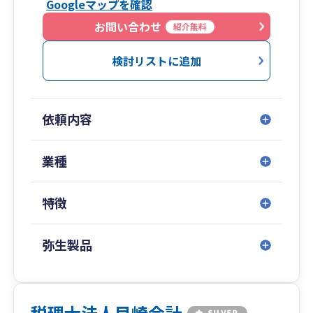
Googleマップを確認
わたしたちの使命です。
お問い合わせ
紹介無料
また当事務所は小規模事務所です。
そのため、お客様への対応は職員任せではなく、
検討リストに追加
最終的には必ず税理士本人が責任を持って対応い
たします。
依頼内容
お客様がご不明、疑問に思われたことは、
お客様が分かるまで専門用語を使わずに
何度でもご説明するよう心がけておりますので、
業種
どんなことでもお気軽にお問い合わせください。
特徴
弥生製品
税理士法人目崎会計