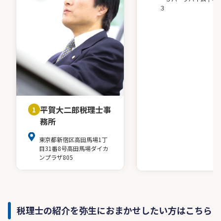
３
平賀大二郎税理士事
1
務所
東京都新宿区高田馬場1丁
目31番8号高田馬場ダイカ
ンプラザ805
税理士の紹介を弥生におまかせしたい方はこちら