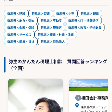
群馬県×建設
群馬県×製造
群馬県×小売
群馬県×卸売
群馬県×飲食・宿泊
群馬県×不動産
群馬県×IT・情報通信
群馬県×金融・保険
群馬県×理美容
群馬県×教育・学術支援
群馬県×サービス
群馬県×農業・林業・漁業
群馬県×医療・福祉
群馬県×特殊法人
弥生のかんたん税理士相談 質問回答ランキング
（全国）
相田会計事務所
2
東京都文京区千石３－
－５パークハイム千石