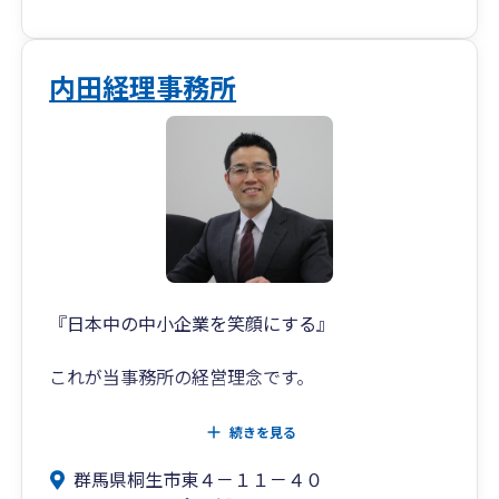
内田経理事務所
『日本中の中小企業を笑顔にする』
これが当事務所の経営理念です。
コンサルティング・IT・税務を通じて、
続きを見る
事務所にかかわるすべての方に喜んでいただき、
群馬県桐生市東４－１１－４０
「より良い未来」を創るサポートをすることが、