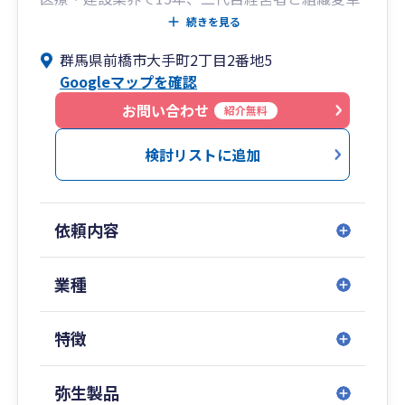
に挑んできた経験を持つ実務派税理士です。
続きを見る
変化の激しい経済環境において私が重要と考える
群馬県前橋市大手町2丁目2番地5
のは、過去の数字ではなく「未来を予測し、次の
Googleマップを確認
一手を打つための数字」です。
会社が抱えるあらゆる課題に対して、執行役員・
お問い合わせ
紹介無料
部長の視点と持ち前のフットワークで、経営者の
孤独な決断を支え、挑戦を後押しするパートナー
検討リストに追加
として共に歩みます。
（平日夜間・土日 対応可）
依頼内容
業種
特徴
弥生製品