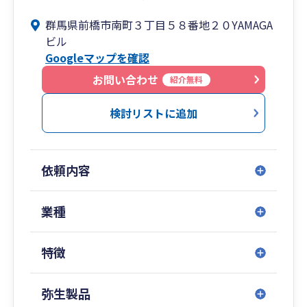
から解決したいという想いから、税務申告という
群馬県前橋市南町３丁目５８番地２０YAMAGA
本来の業務以外にも多岐にわたるサービスを提供
ビル
しております。
Googleマップを確認
企業と経営者様の３年後・５年後・１０年後を見
据えたトータルサポートが弊社のモットーです。
お問い合わせ
紹介無料
私たちは、お客さまが本当に求めていることにフ
ォーカスし、利益を減らすのではなく、増やすこ
検討リストに追加
とによって貢献してまいります。
ただ税務申告書を作るのではなく、中小企業の明
るい未来を創るために活動します。
依頼内容
お客様に寄り添い、企業として、個人としてより
良い信頼関係を築けるよう努力してまいります。
従業員の心身の健康を大切にし、個人・チームワ
業種
ークを高める風土づくりに努めます。
地域に根差した身近な存在となり、中小企業の明
特徴
るい未来を創るために貢献してまいります。
弥生製品