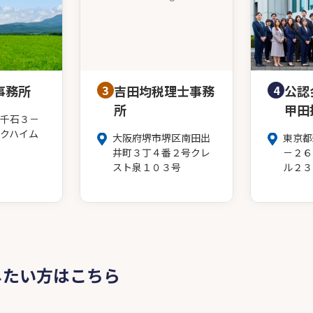
事務所
3
吉田均税理士事務
4
公認
所
甲田
千石３－
クハイム
大阪府堺市堺区南田出
東京都
井町３丁４番２号クレ
－２６
スト泉１０３号
ル２３
したい方はこちら