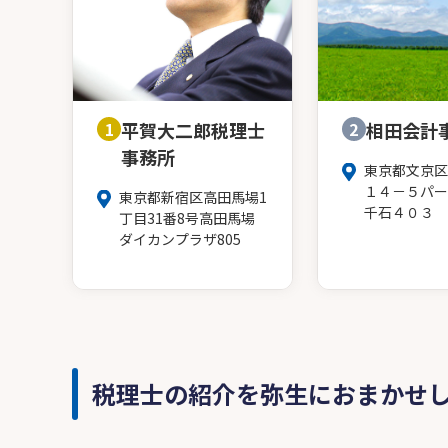
1
平賀大二郎税理士
2
相田会計
事務所
東京都文京区
１４－５パー
東京都新宿区高田馬場1
千石４０３
丁目31番8号高田馬場
ダイカンプラザ805
税理士の紹介を弥生におまかせ