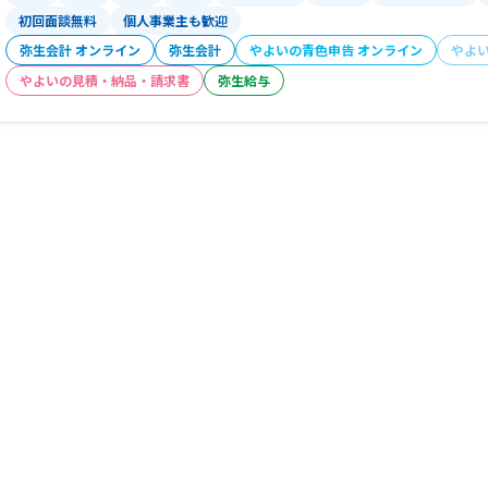
初回面談無料
個人事業主も歓迎
弥生会計 オンライン
弥生会計
やよいの青色申告 オンライン
やよ
やよいの見積・納品・請求書
弥生給与