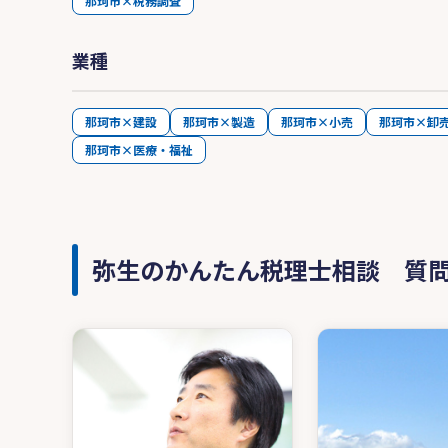
那珂市×税務調査
業種
那珂市×建設
那珂市×製造
那珂市×小売
那珂市×卸
那珂市×医療・福祉
弥生のかんたん税理士相談 質