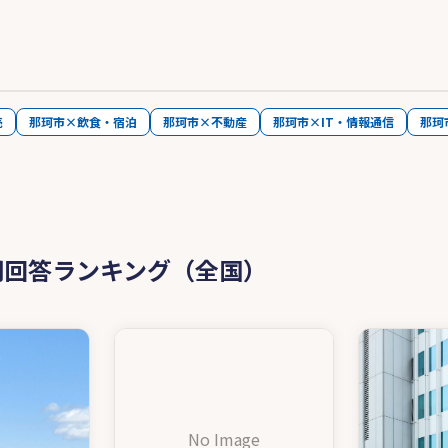
売
那珂市×飲食・宿泊
那珂市×不動産
那珂市×IT・情報通信
那珂
問回答ランキング（全国）
No Image