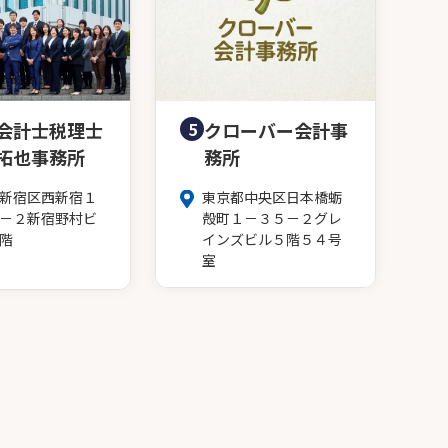
会計士税理士
5
クローバー会計事
拓也事務所
務所
新宿区西新宿１
東京都中央区日本橋蛎
－２新宿野村ビ
殻町１－３５－２グレ
階
インズビル５階５４号
室