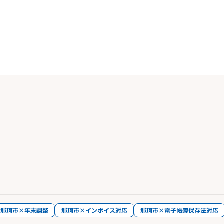
那珂市×年末調整
那珂市×インボイス対応
那珂市×電子帳簿保存法対応