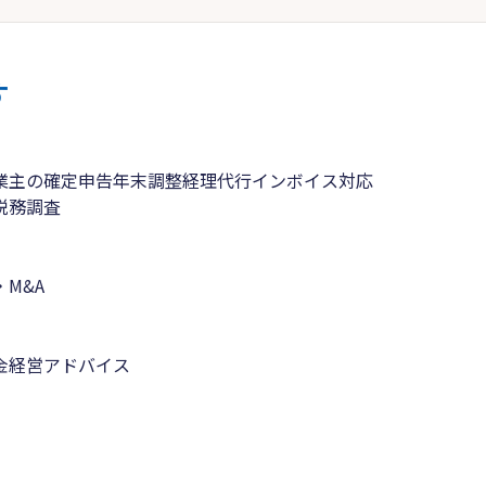
す
業主の確定申告
年末調整
経理代行
インボイス対応
税務調査
M&A
金
経営アドバイス