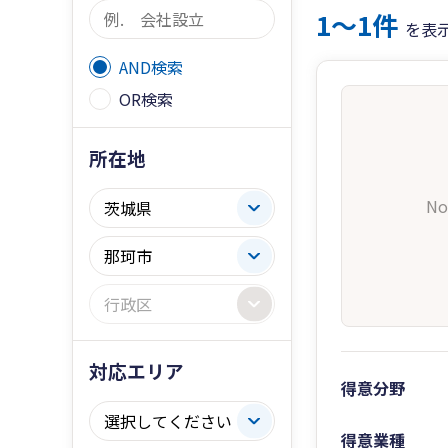
1〜1件
を表
AND検索
OR検索
所在地
No
対応エリア
得意分野
得意業種