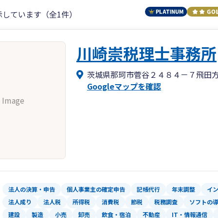
示しています（全1件）
川崎崇税理士事務所
茨城県那珂市菅谷２４８４－７飛田
Googleマップを確認
 Image
法人の決算・申告
個人事業主の確定申告
記帳代行
年末調整
イ
法人成り
法人税
所得税
消費税
節税
税務調査
ソフトの
建設
製造
小売
卸売
飲食・宿泊
不動産
IT・情報通信