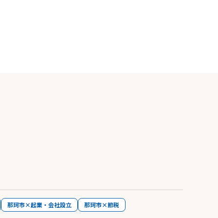
那珂市×起業・会社設立
那珂市×節税