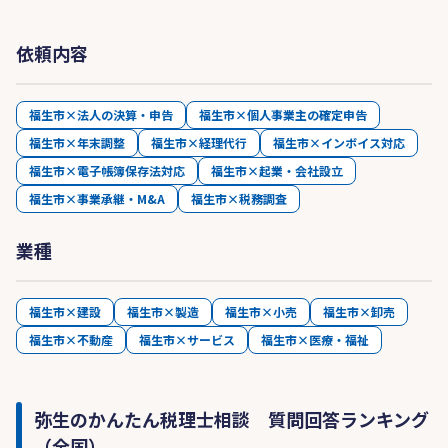
依頼内容
福生市×法人の決算・申告
福生市×個人事業主の確定申告
福生市×年末調整
福生市×経理代行
福生市×インボイス対応
福生市×電子帳簿保存法対応
福生市×起業・会社設立
福生市×事業承継・M&A
福生市×税務調査
業種
福生市×建設
福生市×製造
福生市×小売
福生市×卸売
福生市×不動産
福生市×サービス
福生市×医療・福祉
弥生のかんたん税理士相談 質問回答ランキング
（全国）