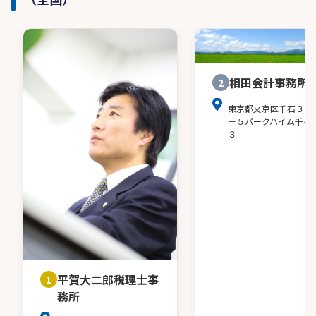
相田会計事務所
2
東京都文京区千石３－
－５パークハイム千石
３
平賀大二郎税理士事
1
務所