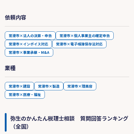
依頼内容
常滑市×法人の決算・申告
常滑市×個人事業主の確定申告
常滑市×インボイス対応
常滑市×電子帳簿保存法対応
常滑市×事業承継・M&A
業種
常滑市×建設
常滑市×製造
常滑市×理美容
常滑市×医療・福祉
弥生のかんたん税理士相談 質問回答ランキング
（全国）