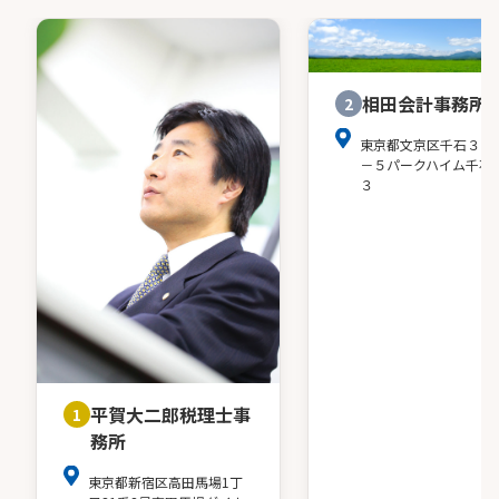
相田会計事務所
2
東京都文京区千石３－
－５パークハイム千石
３
平賀大二郎税理士事
1
務所
東京都新宿区高田馬場1丁