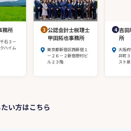
事務所
3
公認会計士税理士
4
吉田
甲田拓也事務所
所
千石３－
クハイム
東京都新宿区西新宿１
大阪府
－２６－２新宿野村ビ
井町３
ル２３階
スト泉
したい方はこちら