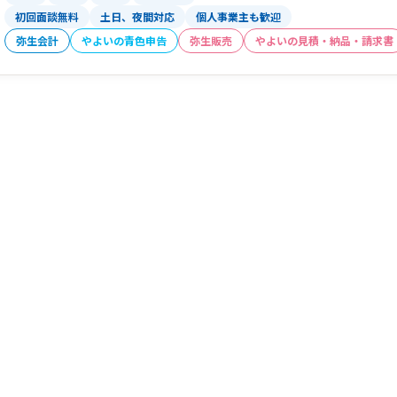
初回面談無料
土日、夜間対応
個人事業主も歓迎
弥生会計
やよいの青色申告
弥生販売
やよいの見積・納品・請求書