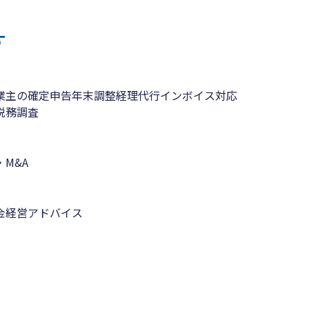
す
業主の確定申告
年末調整
経理代行
インボイス対応
税務調査
M&A
金
経営アドバイス