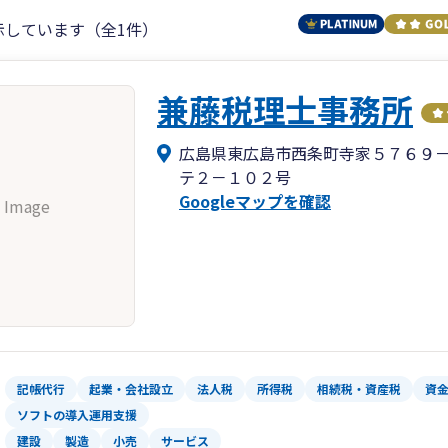
示しています（全1件）
兼藤税理士事務所
広島県東広島市西条町寺家５７６９
テ２－１０２号
Googleマップを確認
 Image
記帳代行
起業・会社設立
法人税
所得税
相続税・資産税
資
ソフトの導入運用支援
建設
製造
小売
サービス