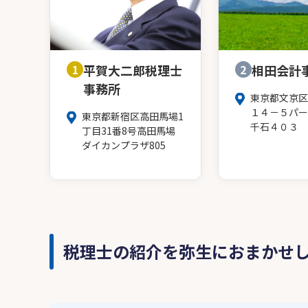
1
平賀大二郎税理士
2
相田会計
事務所
東京都文京区
１４－５パー
東京都新宿区高田馬場1
千石４０３
丁目31番8号高田馬場
ダイカンプラザ805
税理士の紹介を弥生におまかせ