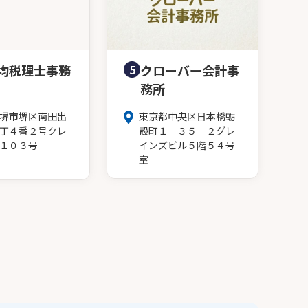
均税理士事務
5
クローバー会計事
務所
堺市堺区南田出
東京都中央区日本橋蛎
丁４番２号クレ
殻町１－３５－２グレ
１０３号
インズビル５階５４号
室