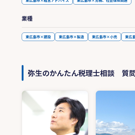
東広島市×経営アドバイス
東広島市×労務、社会保険関連
業種
東広島市×建設
東広島市×製造
東広島市×小売
東広
弥生のかんたん税理士相談 質