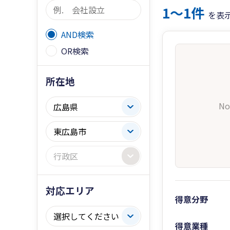
1〜1件
を表
AND検索
OR検索
所在地
No
対応エリア
得意分野
得意業種