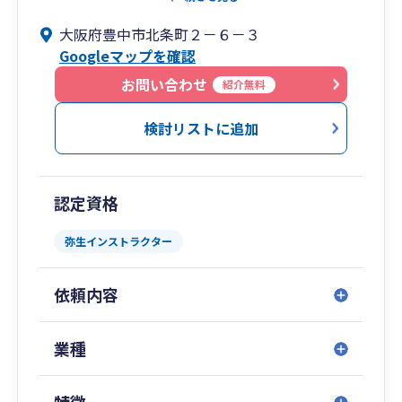
・遺言、相続、事業承継に加え、社会保険、労働
大阪府豊中市北条町２－６－３
問題、助成金の手続きについてもワンストップで
Googleマップを確認
対応できます。
（社会保険等は提携の社労士法人によるサービス
お問い合わせ
紹介無料
です）
・DXやクラウド会計を積極的に導入しています。
検討リストに追加
認定資格
弥生インストラクター
依頼内容
業種