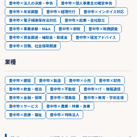
豊中市×法人の決算・申告
豊中市×個人事業主の確定申告
豊中市×年末調整
豊中市×経理代行
豊中市×インボイス対応
豊中市×電子帳簿保存法対応
豊中市×起業・会社設立
豊中市×事業承継・M&A
豊中市×節税
豊中市×税務調査
豊中市×資金調達・補助金・助成金
豊中市×経営アドバイス
豊中市×労務、社会保険関連
業種
豊中市×建設
豊中市×製造
豊中市×小売
豊中市×卸売
豊中市×飲食・宿泊
豊中市×不動産
豊中市×IT・情報通信
豊中市×金融・保険
豊中市×理美容
豊中市×教育・学術支援
豊中市×サービス
豊中市×農業・林業・漁業
豊中市×医療・福祉
豊中市×特殊法人