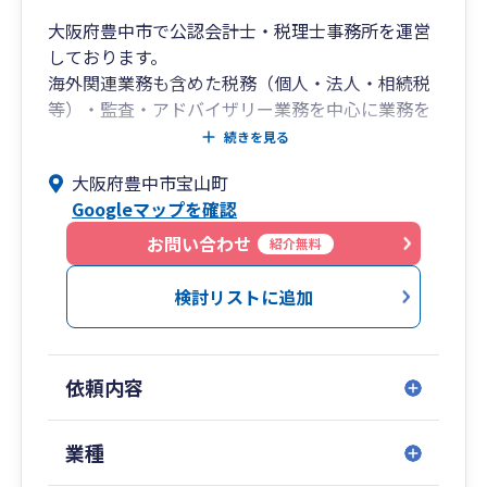
大阪府豊中市で公認会計士・税理士事務所を運営
しております。
海外関連業務も含めた税務（個人・法人・相続税
等）・監査・アドバイザリー業務を中心に業務を
行っています。また、大学の非常勤講師を担当
続きを見る
し、会計・租税教育の普及にも力を入れていま
大阪府豊中市宝山町
す。
Googleマップを確認
香港の監査法人に4年駐在しておりましたので、
ビジネスレベルの英語（スピーキング、リーディ
お問い合わせ
紹介無料
ング、ライティング）が対応可能です。
検討リストに追加
【経験業種】
製造業、建設業、小売業、金融機関、銀行、観光
業、情報サービス業、水産加工業、梱包業、私立
依頼内容
大学、私立幼稚園、専門学校
リモートでの対応も可能ですので、お気軽にご連
業種
絡ください。