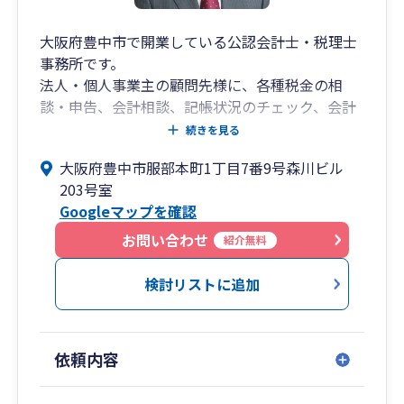
大阪府豊中市で開業している公認会計士・税理士
事務所です。
法人・個人事業主の顧問先様に、各種税金の相
談・申告、会計相談、記帳状況のチェック、会計
システムへの入力アドバイス・サポート、会計シ
続きを見る
ステム導入支援、記帳代行、会社設立・個人開業
大阪府豊中市服部本町1丁目7番9号森川ビル
支援、法人成り支援、経営計画（予算計画・資金
203号室
繰り計画）の策定支援、資金調達支援、事業承継
Googleマップを確認
対策（自社株式評価・相続税の相談・申告を含
む）、MBO実行支援、業務プロセス改善支援、な
お問い合わせ
紹介無料
どのサービスを提供しております。
北摂・大阪市周辺エリアを中心に、設立・開業間
検討リストに追加
もない創業期の顧問先様、成長期～成熟期の顧問
先様、法人様ご自身や顧問税理士の代替わり期に
あられた顧問先様、顧問先様の状況やお考えに応
依頼内容
じてサービス提供をしております。Google Meet
やZoomなどを活用したリモート対応も可能で