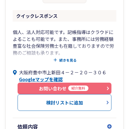
クイックレスポンス
個人、法人対応可能です。記帳指導はクラウドに
よることも可能です。また、事務所には労務経験
豊富な社会保険労務士も在籍しておりますので労
務のご相談も承ります。
大規模税理士事務所と異なり事業主様と緊密な信
続きを見る
頼関係を築き共に事業を成長させることを常に念
大阪府豊中市上新田４－２－２０－３０６
頭に置いております。
Googleマップを確認
弁護士、司法書士、社会保険労務士、行政書士と
のネットワークも有し、事業主様の様々なご要
お問い合わせ
紹介無料
望、ご相談に対応可能です。
検討リストに追加
料金設定についてはお客様個々人の状況を考慮し
て柔軟に対応させて戴きますのでご安心くださ
い。
依頼内容