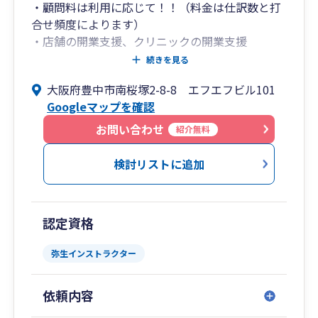
・顧問料は利用に応じて！！（料金は仕訳数と打
合せ頻度によります）
・店舗の開業支援、クリニックの開業支援
・事業計画策定、資金計画策定
続きを見る
・数億規模の店舗、クリニックのプロジェクト管
大阪府豊中市南桜塚2-8-8 エフエフビル101
理
Googleマップを確認
・金融機関からの借入支援
・弁護士、社労士、行政書士、司法書士ほか士業
お問い合わせ
紹介無料
との連携はチャットワークで
・商工会議所様と連携して補助金などご案内
検討リストに追加
・ファミリービジネスの承継支援
・チャットワーク、Dropboxを利用
認定資格
弥生インストラクター
依頼内容