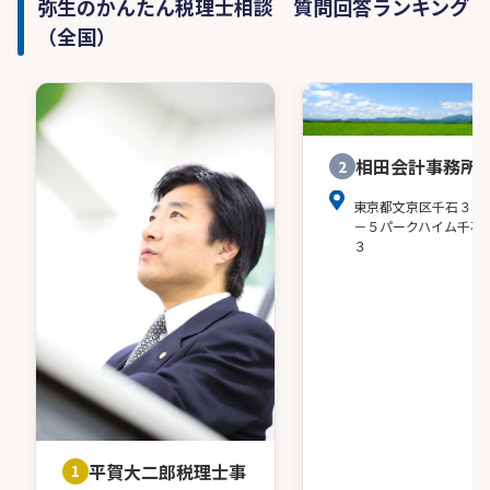
弥生のかんたん税理士相談 質問回答ランキング
（全国）
相田会計事務所
2
東京都文京区千石３－
－５パークハイム千石
３
平賀大二郎税理士事
1