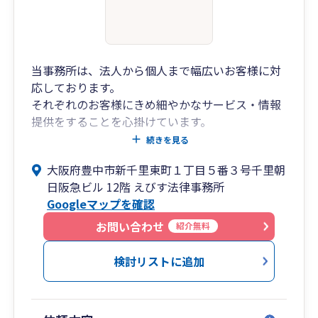
当事務所は、法人から個人まで幅広いお客様に対
応しております。
それぞれのお客様にきめ細やかなサービス・情報
提供をすることを心掛けています。
専門分野は、企業会計、法人税、所得税、消費税
続きを見る
になりますが、事業経営に関することであれば、
大阪府豊中市新千里東町１丁目５番３号千里朝
基本的に全て対応します。
日阪急ビル 12階 えびす法律事務所
お困りごとがあれば、いつでもご連絡ください。
Googleマップを確認
お問い合わせ
紹介無料
検討リストに追加