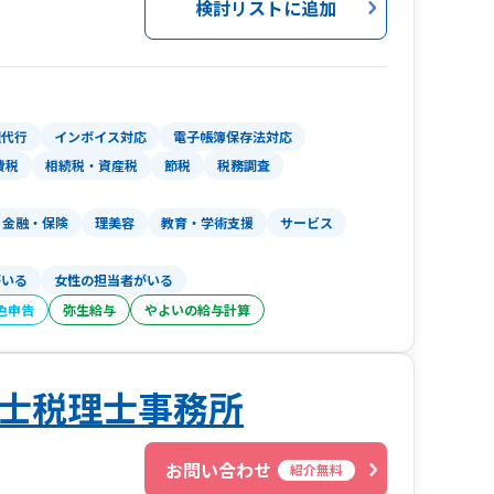
検討リストに追加
足のいただくご対応をさせていただく思いが込め
ちろんのこと、常時10種類以上のフリードリンク
な明るいお部屋でお客様をお待ちしております。
清史
理代行
インボイス対応
電子帳簿保存法対応
費税
相続税・資産税
節税
税務調査
金融・保険
理美容
教育・学術支援
サービス
がいる
女性の担当者がいる
色申告
弥生給与
やよいの給与計算
士税理士事務所
お問い合わせ
紹介無料