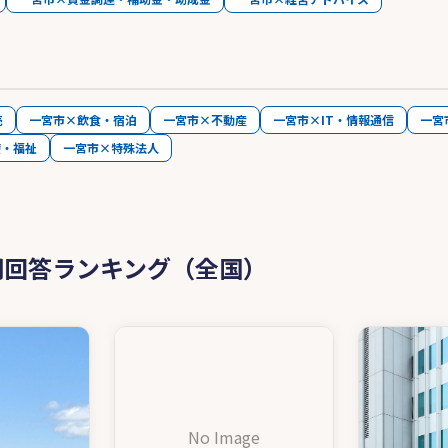
売
一宮市×飲食・宿泊
一宮市×不動産
一宮市×IT・情報通信
一宮
療・福祉
一宮市×特殊法人
問回答ランキング（全国）
No Image