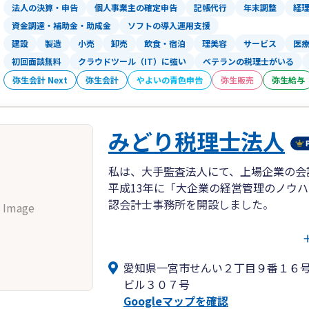
法人の決算・申告
個人事業主の確定申告
記帳代行
年末調整
経
資金調達・補助金・助成金
ソフトの導入運用支援
建設
製造
小売
卸売
飲食・宿泊
理美容
サービス
医
初回面談無料
クラウドツール（IT）に強い
ベテランの税理士がいる
弥生会計 Next
弥生会計
やよいの青色申告
弥生販売
弥生給与
みどり税理士法人
私は、大手監査法人にて、上場企業の会
平成13年に「大企業の経営管理のノウ
認会計士事務所を開設しました。
 Image
その後、平成30年5月に浅井公認会計
り税理士法人」が誕生しました。当法人
愛知県一宮市せんい２丁目９番１６
に、質の高い会計＆税務＆経営コンサル
ビル３０７号
Googleマップを確認
みどり税理士法人の名前の由来は、植物