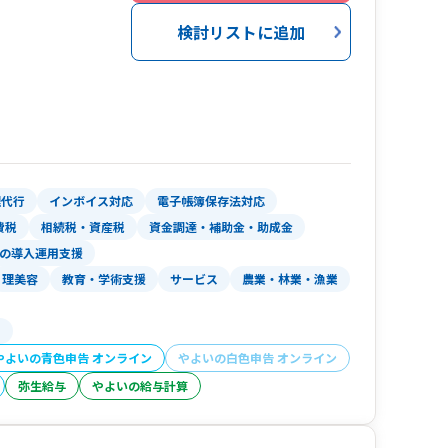
検討リストに追加
理代行
インボイス対応
電子帳簿保存法対応
費税
相続税・資産税
資金調達・補助金・助成金
の導入運用支援
理美容
教育・学術支援
サービス
農業・林業・漁業
る
やよいの青色申告 オンライン
やよいの白色申告 オンライン
弥生給与
やよいの給与計算