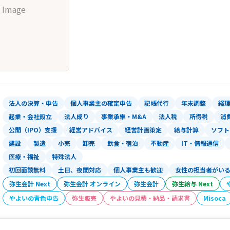
 Image
法人の決算・申告
個人事業主の確定申告
記帳代行
年末調整
経
起業・会社設立
法人成り
事業承継・M&A
法人税
所得税
消
公開（IPO）支援
経営アドバイス
経営計画策定
給与計算
ソフト
建設
製造
小売
卸売
飲食・宿泊
不動産
IT・情報通信
医療・福祉
特殊法人
初回面談無料
土日、夜間対応
個人事業主も歓迎
女性の担当者がい
弥生会計 Next
弥生会計 オンライン
弥生会計
弥生給与 Next
やよいの青色申告
弥生販売
やよいの見積・納品・請求書
Misoca