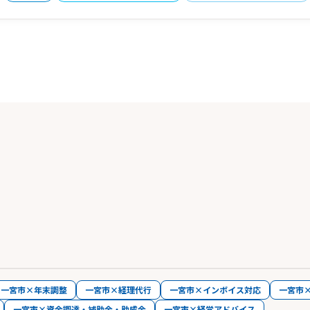
一宮市×年末調整
一宮市×経理代行
一宮市×インボイス対応
一宮市
一宮市×資金調達・補助金・助成金
一宮市×経営アドバイス