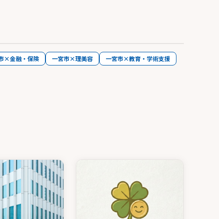
市×金融・保険
一宮市×理美容
一宮市×教育・学術支援