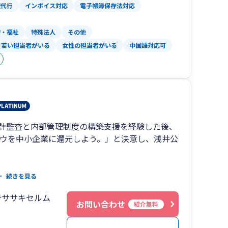
理代行
インボイス対応
電子帳簿保存法対応
療・福祉
特殊法人
その他
若い担当者がいる
女性の担当者がいる
中国語対応可
計監査と内部管理制度の構築支援を経験した後、
ハウを中小企業に還元しよう。」と決意し、浅井公
士事務所と中川公認会計士事務所が合併して「みど
続きを見る
の経営理念は、「中小企業の安定的な発展のため
号ササキセルム
ティングサービスを提供すること」です。
お問い合わせ
紹介無料
が人をリラックスさせるように、当法人もお客様