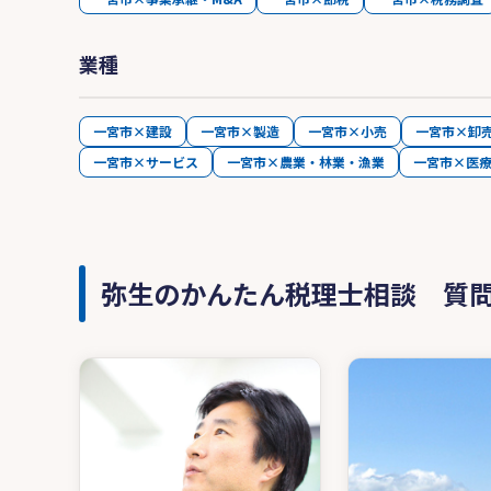
業種
一宮市×建設
一宮市×製造
一宮市×小売
一宮市×卸
一宮市×サービス
一宮市×農業・林業・漁業
一宮市×医
弥生のかんたん税理士相談 質