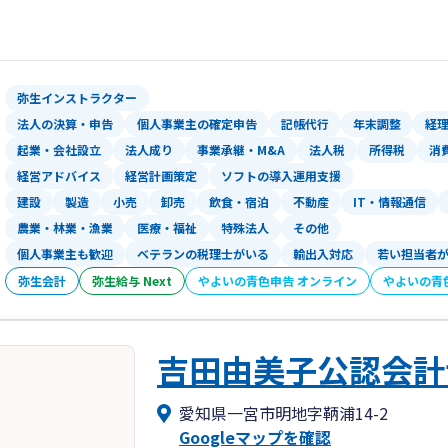
にリラックスしていただいた上で、ご満
られています。当法人はコロナ対策はも
をそろえ、十分な機械換気も行い、清潔
弥生インストラクター
代表社員 公認会計士・税理士 浅井 
法人の決算・申告
個人事業主の確定申告
記帳代行
年末調整
経
起業・会社設立
法人成り
事業承継・M&A
法人税
所得税
消
経営アドバイス
経営計画策定
ソフトの導入運用支援
建設
製造
小売
卸売
飲食・宿泊
不動産
IT・情報通信
農業・林業・漁業
医療・福祉
特殊法人
その他
個人事業主も歓迎
ベテランの税理士がいる
輸出入対応
若い担当者
弥生会計
弥生給与 Next
やよいの青色申告 オンライン
やよいの青
吉田由美子公認会計
愛知県一宮市明地字鞆浦14-2
Googleマップを確認