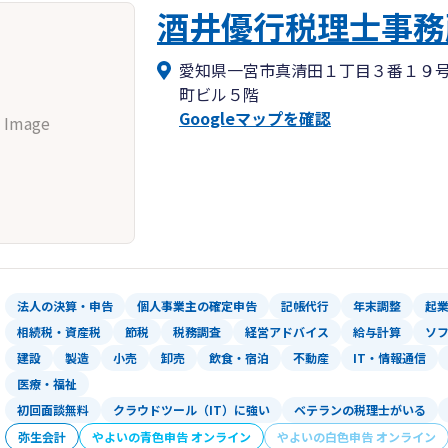
酒井優行税理士事務
愛知県一宮市真清田１丁目３番１９
町ビル５階
Googleマップを確認
 Image
法人の決算・申告
個人事業主の確定申告
記帳代行
年末調整
起
相続税・資産税
節税
税務調査
経営アドバイス
給与計算
ソ
建設
製造
小売
卸売
飲食・宿泊
不動産
IT・情報通信
医療・福祉
初回面談無料
クラウドツール（IT）に強い
ベテランの税理士がいる
弥生会計
やよいの青色申告 オンライン
やよいの白色申告 オンライン