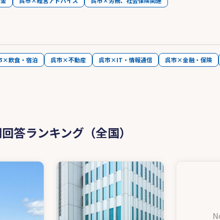
成金
呉市×経営アドバイス
呉市×労務、社会保険関連
市×飲食・宿泊
呉市×不動産
呉市×IT・情報通信
呉市×金融・保険
問回答ランキング（全国）
N