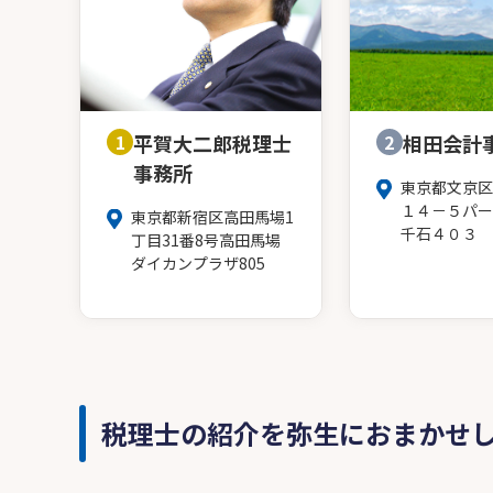
1
平賀大二郎税理士
2
相田会計
事務所
東京都文京区
１４－５パー
東京都新宿区高田馬場1
千石４０３
丁目31番8号高田馬場
ダイカンプラザ805
税理士の紹介を弥生におまかせ