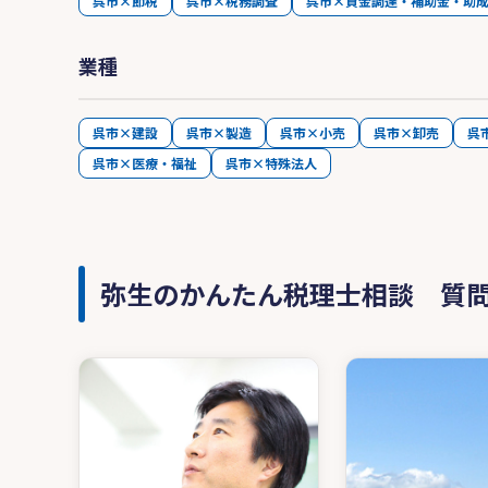
呉市×節税
呉市×税務調査
呉市×資金調達・補助金・助
業種
呉市×建設
呉市×製造
呉市×小売
呉市×卸売
呉
呉市×医療・福祉
呉市×特殊法人
弥生のかんたん税理士相談 質