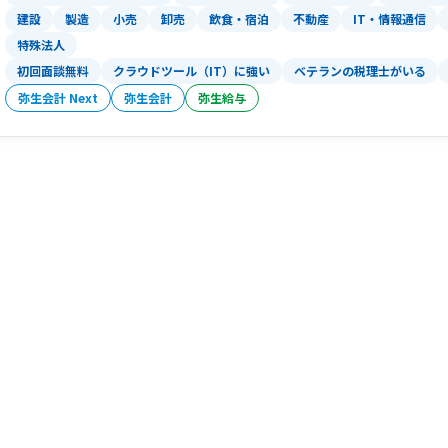
建設
製造
小売
卸売
飲食・宿泊
不動産
IT・情報通信
特殊法人
初回面談無料
クラウドツール（IT）に強い
ベテランの税理士がいる
弥生会計 Next
弥生会計
弥生給与