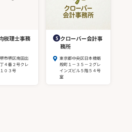
均税理士事務
5
クローバー会計事
務所
堺市堺区南田出
東京都中央区日本橋蛎
丁４番２号クレ
殻町１－３５－２グレ
１０３号
インズビル５階５４号
室