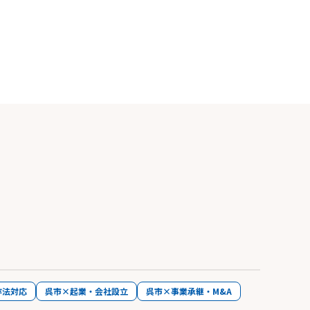
存法対応
呉市×起業・会社設立
呉市×事業承継・M&A