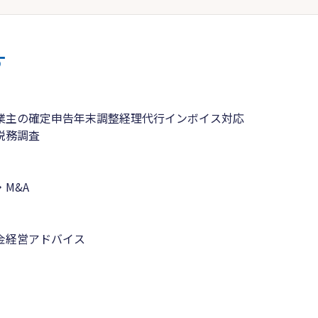
す
業主の確定申告
年末調整
経理代行
インボイス対応
税務調査
M&A
金
経営アドバイス