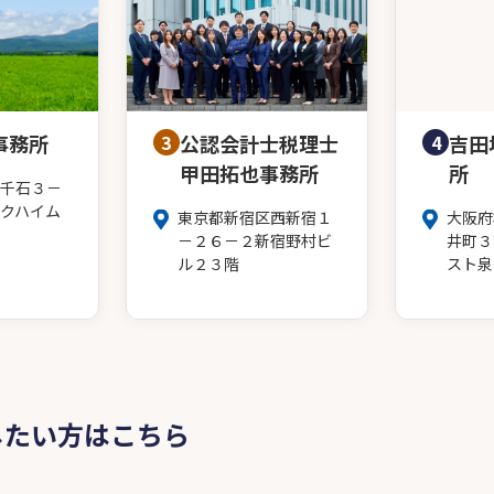
事務所
3
公認会計士税理士
4
吉田
甲田拓也事務所
所
千石３－
クハイム
東京都新宿区西新宿１
大阪府
－２６－２新宿野村ビ
井町３
ル２３階
スト泉
したい方はこちら