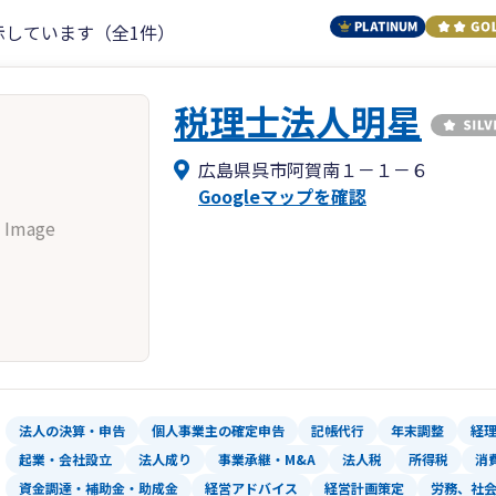
示しています（全1件）
税理士法人明星
広島県呉市阿賀南１－１－６
Googleマップを確認
 Image
法人の決算・申告
個人事業主の確定申告
記帳代行
年末調整
経
起業・会社設立
法人成り
事業承継・M&A
法人税
所得税
消
資金調達・補助金・助成金
経営アドバイス
経営計画策定
労務、社