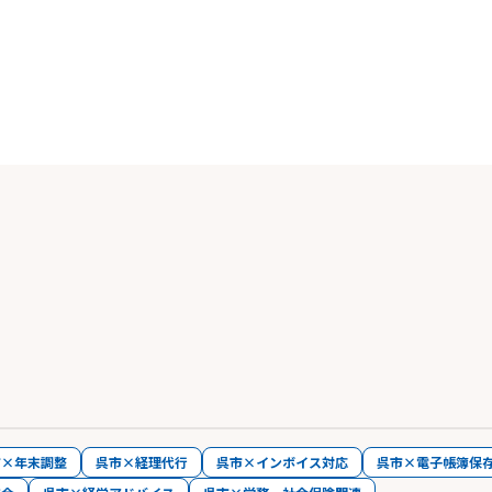
市×年末調整
呉市×経理代行
呉市×インボイス対応
呉市×電子帳簿保