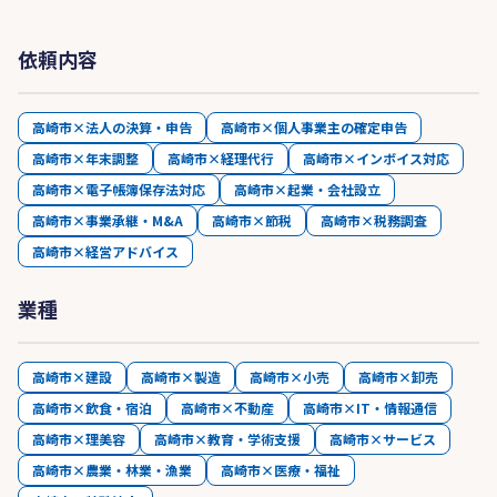
依頼内容
高崎市×法人の決算・申告
高崎市×個人事業主の確定申告
高崎市×年末調整
高崎市×経理代行
高崎市×インボイス対応
高崎市×電子帳簿保存法対応
高崎市×起業・会社設立
高崎市×事業承継・M&A
高崎市×節税
高崎市×税務調査
高崎市×経営アドバイス
業種
高崎市×建設
高崎市×製造
高崎市×小売
高崎市×卸売
高崎市×飲食・宿泊
高崎市×不動産
高崎市×IT・情報通信
高崎市×理美容
高崎市×教育・学術支援
高崎市×サービス
高崎市×農業・林業・漁業
高崎市×医療・福祉