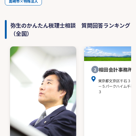
高崎市×特殊法人
弥生のかんたん税理士相談 質問回答ランキング
（全国）
相田会計事務所
2
東京都文京区千石３－
－５パークハイム千石
３