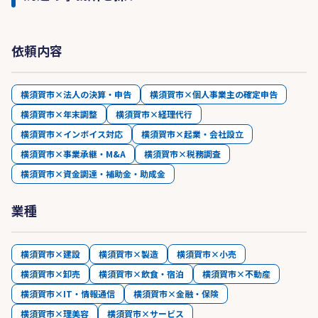
依頼内容
横須賀市×法人の決算・申告
横須賀市×個人事業主の確定申告
横須賀市×年末調整
横須賀市×経理代行
横須賀市×インボイス対応
横須賀市×起業・会社設立
横須賀市×事業承継・M&A
横須賀市×税務調査
横須賀市×資金調達・補助金・助成金
業種
横須賀市×建設
横須賀市×製造
横須賀市×小売
横須賀市×卸売
横須賀市×飲食・宿泊
横須賀市×不動産
横須賀市×IT・情報通信
横須賀市×金融・保険
横須賀市×理美容
横須賀市×サービス