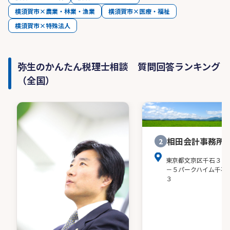
横須賀市×農業・林業・漁業
横須賀市×医療・福祉
横須賀市×特殊法人
弥生のかんたん税理士相談 質問回答ランキング
（全国）
相田会計事務所
2
東京都文京区千石３－
－５パークハイム千石
３