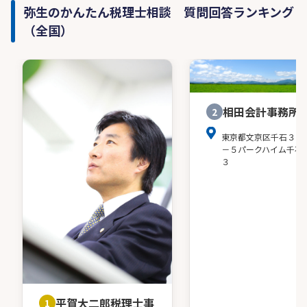
弥生のかんたん税理士相談 質問回答ランキング
（全国）
相田会計事務所
2
東京都文京区千石３－
－５パークハイム千石
３
平賀大二郎税理士事
1