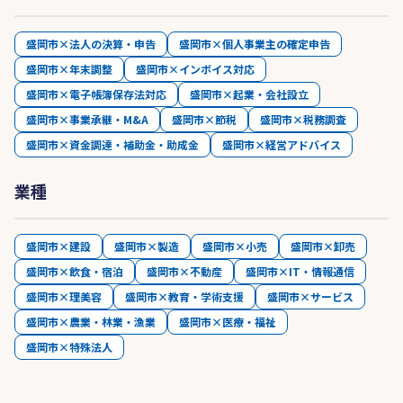
盛岡市×法人の決算・申告
盛岡市×個人事業主の確定申告
盛岡市×年末調整
盛岡市×インボイス対応
盛岡市×電子帳簿保存法対応
盛岡市×起業・会社設立
盛岡市×事業承継・M&A
盛岡市×節税
盛岡市×税務調査
盛岡市×資金調達・補助金・助成金
盛岡市×経営アドバイス
業種
盛岡市×建設
盛岡市×製造
盛岡市×小売
盛岡市×卸売
盛岡市×飲食・宿泊
盛岡市×不動産
盛岡市×IT・情報通信
盛岡市×理美容
盛岡市×教育・学術支援
盛岡市×サービス
盛岡市×農業・林業・漁業
盛岡市×医療・福祉
盛岡市×特殊法人