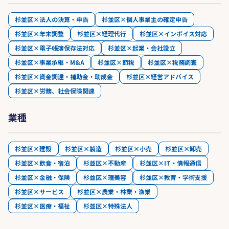
杉並区×法人の決算・申告
杉並区×個人事業主の確定申告
杉並区×年末調整
杉並区×経理代行
杉並区×インボイス対応
杉並区×電子帳簿保存法対応
杉並区×起業・会社設立
杉並区×事業承継・M&A
杉並区×節税
杉並区×税務調査
杉並区×資金調達・補助金・助成金
杉並区×経営アドバイス
杉並区×労務、社会保険関連
業種
杉並区×建設
杉並区×製造
杉並区×小売
杉並区×卸売
杉並区×飲食・宿泊
杉並区×不動産
杉並区×IT・情報通信
杉並区×金融・保険
杉並区×理美容
杉並区×教育・学術支援
杉並区×サービス
杉並区×農業・林業・漁業
杉並区×医療・福祉
杉並区×特殊法人