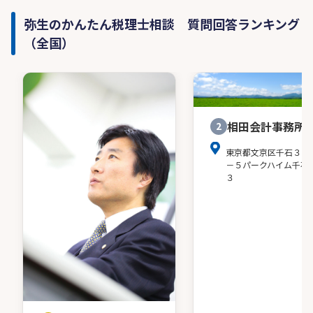
弥生のかんたん税理士相談 質問回答ランキング
（全国）
相田会計事務所
2
東京都文京区千石３－
－５パークハイム千石
３