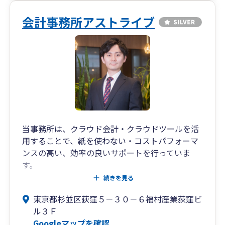
会計事務所アストライブ
当事務所は、クラウド会計・クラウドツールを活
用することで、紙を使わない・コストパフォーマ
ンスの高い、効率の良いサポートを行っていま
す。
若手の会計士・税理士の事務所ですので、若い経
続きを見る
営者様や、若手の税理士に相談したい方も、ご相
東京都杉並区荻窪５－３０－６福村産業荻窪ビ
談ください。
ル３Ｆ
一都三県及び代表者出身地の高知県の相談を中心
Googleマップを確認