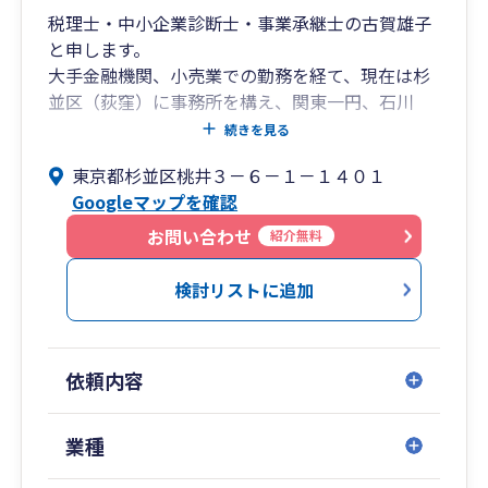
税理士・中小企業診断士・事業承継士の古賀雄子
と申します。
大手金融機関、小売業での勤務を経て、現在は杉
並区（荻窪）に事務所を構え、関東一円、石川
県、そして出身地である山口県などを中心に活動
続きを見る
しています。
東京都杉並区桃井３－６－１－１４０１
中小企業コンサルの面では、現在課題になってい
Googleマップを確認
る事業承継に関する専門知識を有する一方、「創
業」についても 公的機関様からのご依頼を受
お問い合わせ
紹介無料
け、ご支援のお手伝いをさせていただいておりま
す。
検討リストに追加
お客様の総合的なご支援をモットーに「税務会
計」から「創業」、「事業承継」、「経営革新・
経営改善」、さらには「相続」まで幅広くご支援
依頼内容
させていただきます。
まずはお気軽にご相談ください。
業種