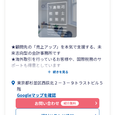
★顧問先の「売上アップ」を本気で支援する、未
来志向型の会計事務所です
★海外取引を行っているお客様や、国際税務のサ
ポートも得意としています
続きを見る
お客様のもっとも身近な経営パートナーとして、
東京都杉並区西荻北２－３－９トラストビル５
【皆様と一緒に考え、悩み、一緒に成長した
階
い！】と考えている税理士事務所です。
Googleマップを確認
ひとりひとりのお客様を大切に、誠実に対応させ
ていただいております。
お問い合わせ
紹介無料
クラウド会計やAI・ITツールを最大限活用して、