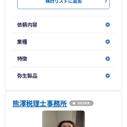
検討リストに追加
従来の会計事務所が行っていたサービスを省力化
し、
【売上拡大】や【利益アップ】、【資金繰りの改
依頼内容
善】など、
お客様にとって本当に価値のあるサービスを提供
することに注力しています。
業種
節税はもちろん、支払う税金を最小化するだけで
特徴
なく、
【残るお金が最大化】できるような経営アドバイ
スを心掛けています。
弥生製品
「頑張っているのに売上が増えない」
「忙しいのにお金が残らない」
「何が問題なのか分からない」
熊澤税理士事務所
といった経営者のお悩みを、一緒になって解決し
ていきます。