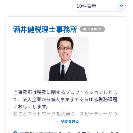
酒井健税理士事務所
当事務所は税務に関するプロフェッショナルとし
て、法人企業から個人事業まであらゆる税務課題
にお応えします。
若さとフットワークを武器に、スピーディーかつ
正確な対応を実施しており、顧問先様へは全て代
続きを見る
表である税理士の酒井が直接ご対応いたしますの