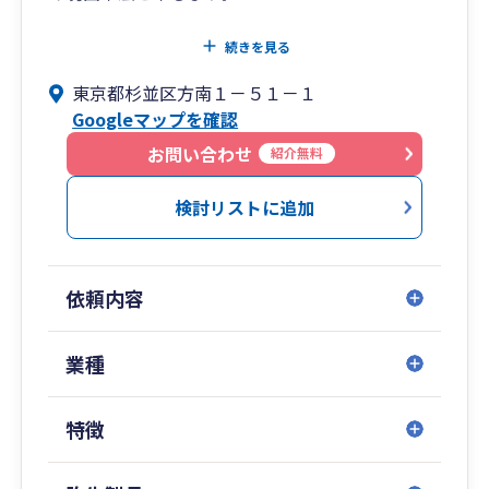
弊事務所では、ただ事務的に申告書を作成するの
続きを見る
ではなく、「Make you happy by accounting」を
東京都杉並区方南１－５１－１
ポリシーにお客様のビジネスパートナーの一員と
Googleマップを確認
して様々な場面で様々な付加価値を提供し、ひい
ては皆さまの幸せに貢献できるよう全力で取り組
お問い合わせ
紹介無料
んでまいります。
検討リストに追加
特にお困り事が多い、開業・設立関係や自計化に
ついては、お客様に応じた柔軟なプランをご用意
しておりますほか、会計や税務のお困り事に幅広
依頼内容
く対応しておりますので、まずはぜひお気軽にご
相談ください。
業種
また、私はこれまで法人の経理部門と会計事務所
の両方で実務経験がございますので、業務効率と
特徴
関係法令の遵守を両立する、実践的な業務体制の
構築およびマニュアル作成も含めた運用が得意で