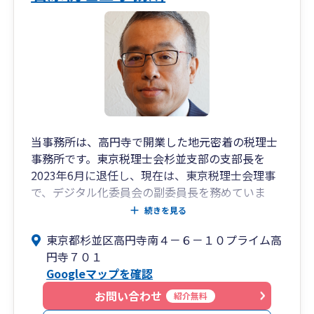
当事務所は、高円寺で開業した地元密着の税理士
事務所です。東京税理士会杉並支部の支部長を
2023年6月に退任し、現在は、東京税理士会理事
で、デジタル化委員会の副委員長を務めていま
す。クライアント様に最適な、経理業務の省力化
続きを見る
をご提案いたします。よろしくお願いします。
東京都杉並区高円寺南４－６－１０プライム高
円寺７０１
Googleマップを確認
お問い合わせ
紹介無料