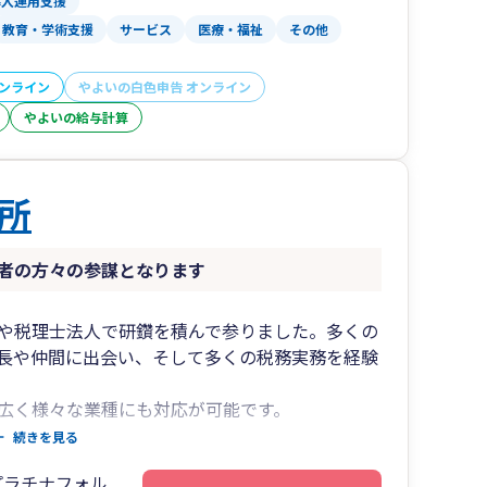
導入運用支援
教育・学術支援
サービス
医療・福祉
その他
財務体質」づくりのサポート
ー経営を重視し、
的なアドバイス、
オンライン
やよいの白色申告 オンライン
行っています。
やよいの給与計算
セカンドオピニオンとして
所
チェックしたい経営者の方にも、
者の方々の参謀となります
にも対応
や税理士法人で研鑽を積んで参りました。多くの
長や仲間に出会い、そして多くの税務実務を経験
いてのご相談
広く様々な業種にも対応が可能です。
続きを見る
ます。
、個別コンサルティングの
プラチナフォル