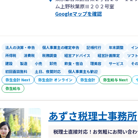
あくまで、私たち税理士が作成する財務
サービスもご用意しております。
ム上野秋葉原Ⅲ２０２号室
士をつなぐツールでしかありません。私
必要なときに、必要なテーマだけ相談し
Googleマップを確認
経営者の皆様と共有し、解決したいと、
業と経営者の成長を陰ながら応援を致し
一緒に成長できる経営者の皆様と仕事を
法人の決算・申告
個人事業主の確定申告
記帳代行
年末調整
イ
所得税
消費税
税務調査
経営アドバイス
経営計画策定
ソフ
建設
製造
小売
卸売
飲食・宿泊
理美容
サービス
そ
初回面談無料
土日、夜間対応
個人事業主も歓迎
弥生会計 Next
弥生会計 オンライン
弥生会計
弥生給与 Next
弥生給与
あずさ税理士事務所
税理士直接対応！お気軽にお問い合わ