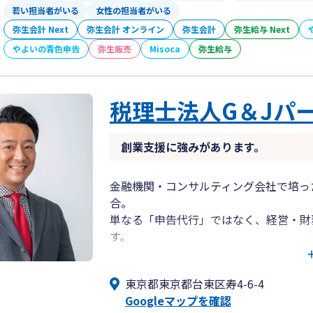
若い担当者がいる
女性の担当者がいる
トナーであり続けられるよう努めてまい
弥生会計 Next
弥生会計 オンライン
弥生会計
弥生給与 Next
やよいの青色申告
弥生販売
Misoca
弥生給与
税理士法人G＆Jパ
創業支援に強みがあります。
金融機関・コンサルティング会社で培っ
合。
単なる「申告代行」ではなく、経営・財
す。
また、Chat・クラウドツールなどを駆
スピーディーかつ柔軟に対応致します。
東京都東京都台東区寿4-6-4
Googleマップを確認