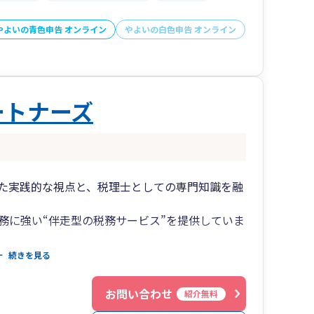
ります。
やよいの青色申告 オンライン
やよいの白色申告 オンライン
ートナーズ
た実践的な視点と、税理士としての専門知識を融
務に強い“伴走型の税務サービス”を提供していま
使した迅速なレスポンス体制で、お客様のご相談に
続きを見る
お問い合わせ
紹介無料