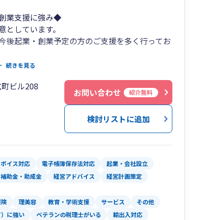
創業支援に強み◆
意としています。
今後起業・創業予定の方のご支援を多く行ってお
なことが多いと思います。
続きを見る
・創業時から事業発展期まで、わかりやく、丁寧
町ビル208
お問い合わせ
紹介無料
検討リストに追加
ており、30代スタッフ数名で運営しています。
しており、担当者が頻繁に変わることはありませ
、聞きたいときに聞くことができるストレスのな
ンボイス対応
電子帳簿保存法対応
起業・会社設立
・補助金・助成金
経営アドバイス
経営計画策定
保険
理美容
教育・学術支援
サービス
その他
んでおり、業務効率化も促進しています。
T）に強い
ベテランの税理士がいる
輸出入対応
会計を超えて、長期的に信頼していただけるパー