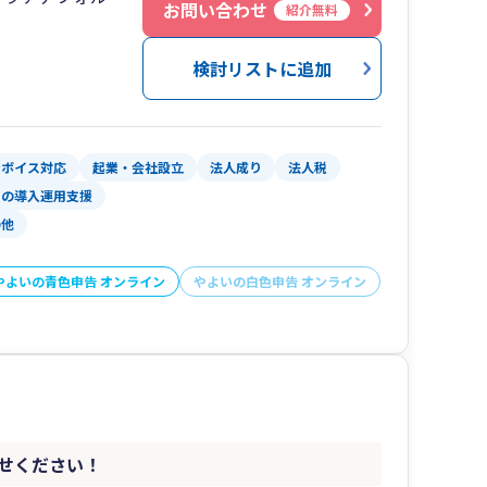
・税務書類は（とても大切ですが）お客様と税理
お問い合わせ
紹介無料
は、人との対話によって発見される企業の課題を
たい方にも対応可能です。
そう考えております。そして、黒子に徹して、企
検討リストに追加
ます。
したいと、切に願っております。
ンボイス対応
起業・会社設立
法人成り
法人税
トの導入運用支援
の他
やよいの青色申告 オンライン
やよいの白色申告 オンライン
せください！