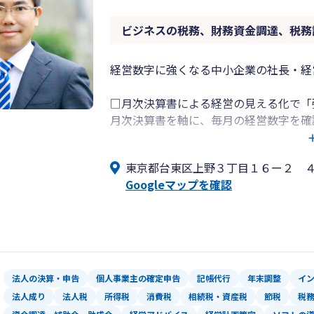
ビジネスの税務、財務資金調達、税務
経営数字に強くなる中小企業の社長・経
□月次決算書による経営の見える化で「
月次決算書を軸に、毎月の経営数字を確
経営状況の把握、方向性の判断、経営計
中小企業の社長・経営者の方へを継続的
東京都台東区上野３丁目１６ー２ 
Googleマップを確認
月次決算書は数字のみでなく、グラフや
過去との比較、問題点の早期発見、将来
経営判断に活かしやすい資料としてご活
月次決算書を使用することで、
「どこに手を打てば利益がでるか」
法人の決算・申告
個人事業主の確定申告
記帳代行
年末調整
イ
「どうすれば資金が残る会社になるか」
法人成り
法人税
所得税
消費税
相続税・資産税
節税
税
収益構造と財務体質を確認しながら、実