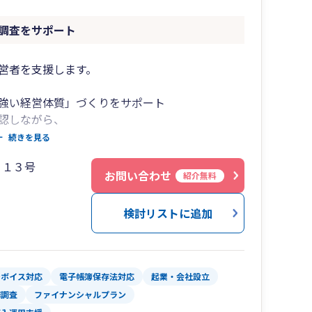
調査をサポート
営者を支援します。
強い経営体質」づくりをサポート
認しながら、
画の策定、資金繰り改善まで
続きを見る
にサポートしています。
４１３号
お問い合わせ
紹介無料
図表を用いて可視化することで、
の経営計画のシミュレーションなど、
検討リストに追加
用いただいています。
ンボイス対応
電子帳簿保存法対応
起業・会社設立
務調査
ファイナンシャルプラン
践的な改善を支援します。