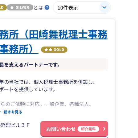
とは
務所（田崎舞税理士事務
事務所）
長を支えるパートナーです。
年の当社では、個人税理士事務所を併設し、
ポートを提供しています。
からのご依頼に対応。一般企業、各種法人、
様と長年のお付き合いを重ねています。
続きを見る
央経理ビル３Ｆ
取込やScanSnapによる効率化を推進。
お問い合わせ
紹介無料
有を通じ、顧問先様のバックオフィス業務省力化