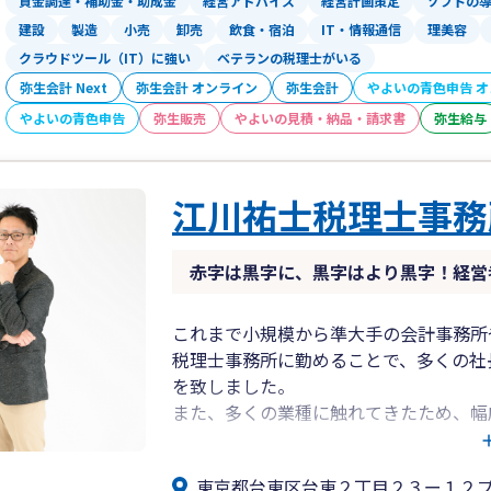
資金調達・補助金・助成金
経営アドバイス
経営計画策定
ソフトの
建設
製造
小売
卸売
飲食・宿泊
IT・情報通信
理美容
□キャッシュフロー経営を重点に「強い
クラウドツール（IT）に強い
ベテランの税理士がいる
中小企業にとって重要なキャッシュフロ
弥生会計 Next
弥生会計 オンライン
月次決算書の経営数字をもとにした具体
弥生会計
やよいの青色申告 
資金繰り対策、融資・資金調達の支援を
やよいの青色申告
弥生販売
やよいの見積・納品・請求書
弥生給与
また、財務の支援に特化した財務顧問の
サービスも提供しております。
江川祐士税理士事務
現在の顧問税理士とは別の視点で財務を
ご利用いただいています。
赤字は黒字に、黒字はより黒字！経営
□個別コンサルティング・スポット相談
顧問契約までは必要ない方向けに、
これまで小規模から準大手の会計事務所
・税金について知りたいこと
税理士事務所に勤めることで、多くの社
・相続に関する相談
を致しました。
・税務調査に関する事前相談や対応につ
また、多くの業種に触れてきたため、幅
・会計・財務面のお困りごと
私は、仕事は「人」であると考えており
などを対象とした、スポットでのご相談
東京都台東区台東２丁目２３ー１２