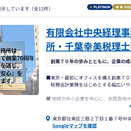
表示しています（全12件）
有限会社中央経理事
所・千葉幸美税理士
創業７０年の歩みとともに、企業の成
■東京・蔵前にオフィスを構え創業７０
税務会計業務をはじめとする幅広いサ
■ 地域の中小企業を中心に、全国各地
個人事業主様など、多様な業態のお客
東京都台東区三筋２丁目１番７号中
■弥生会計をメイン活用し、スマート取引
Googleマップを確認
また、弥生ドライブでの会計データ共