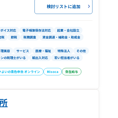
検討リストに追加
RKSやGoogle Meetなどのオンラインツールを活
ンボイス対応
電子帳簿保存法対応
起業・会社設立
産税
節税
税務調査
資金調達・補助金・助成金
ん、「経理業務を丸投げしたい」お客様にも対応
理美容
サービス
医療・福祉
特殊法人
その他
ランの税理士がいる
輸出入対応
若い担当者がいる
相談ください。
やよいの青色申告 オンライン
Misoca
弥生給与
所