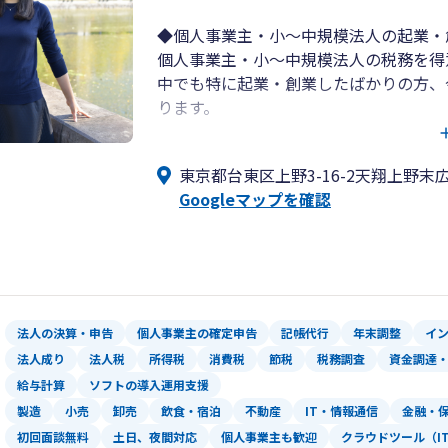
◆個人事業主・小～中規模法人の起業・
個人事業主・小～中規模法人の税務を得
中でも特に起業・創業したばかりの方、
ります。
創業前後はわからないことばかりで不安
みなさまの一番の相談相手として、起業
東京都台東区上野3-16-2天翔上野末広
にサポートいたします。
Googleマップを確認
◆30代の若手税理士が対応◆
当事務所は30代の若手税理士が代表をし
すべてのお客様を税理士本人が直接対応
ん。
メール・電話・チャットツールを活用し
法人の決算・申告
個人事業主の確定申告
記帳代行
年末調整
イ
い税理士事務所です。
法人成り
法人税
所得税
消費税
節税
税務調査
資金調達
給与計算
ソフトの導入運用支援
製造
小売
卸売
飲食・宿泊
不動産
IT・情報通信
金融・
クラウド会計の活用にも積極的に取り組
初回面談無料
土日、夜間対応
個人事業主も歓迎
クラウドツール（I
単なる税務顧問としてではなく、税務・