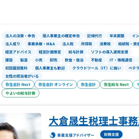
を
支援しています。
■電話・メール・FAXに加え、LINE WO
用し、
法人の決算・申告
個人事業主の確定申告
記帳代行
年末調整
イ
柔軟かつ迅速な対応が可能です。
法人成り
事業承継・M&A
法人税
所得税
消費税
相続税・資
経営アドバイス
経営計画策定
給与計算
ソフトの導入運用支援
■「経理担当者がいる企業様」はもちろ
建設
製造
小売
卸売
飲食・宿泊
不動産
IT・情報通信
可能です。
初回面談無料
個人事業主も歓迎
クラウドツール（IT）に強い
ベテ
女性の担当者がいる
■初回面談は無料です。ぜびお気軽にご
弥生会計 Next
弥生会計 オンライン
弥生会計
弥生給与 Next
やよいの給与計算
大倉晟生税理士事務