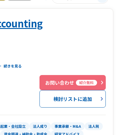
ccounting
続きを見る
います。
お問い合わせ
紹介無料
検討リストに追加
理し、経営に活かせる形でサポートします。
ば、いつも話題はこれからの事業のことへと広が
起業・会社設立
法人成り
事業承継・M&A
法人税
ある将来の可能性が見えてくることがあります。
資金調達・補助金・助成金
経営アドバイス