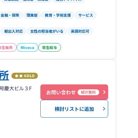
のを見つめながら、一緒に考え、わくわくする伴
金融・保険
理美容
教育・学術支援
サービス
す。
輸出入対応
女性の担当者がいる
英語対応可
るところから始めましょう。
弥生販売
Misoca
弥生給与
所
号慶大ビル３F
お問い合わせ
紹介無料
検討リストに追加