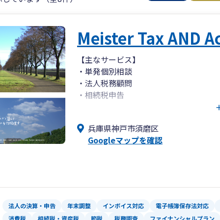
Meister Tax AND A
【主なサービス】
・単発個別相談
・法人税務顧問
・相続税申告
・確定申告サポート
兵庫県神戸市須磨区
成長企業の自計化や自社申告を支援して
Googleマップを確認
経理担当者の育成サポートも可能です。
複雑な税制や制度改正をわかりやすく整
税金のご相談から始まっても、気がつけ
っていきます。
法人の決算・申告
年末調整
インボイス対応
電子帳簿保存法対応
税務会計の課題を整理すると、その先に
消費税
相続税・資産税
節税
税務調査
ファイナンシャルプラン