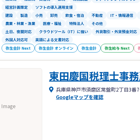
だからこそ、税金だけでなく事業そのも
経営計画策定
ソフトの導入運用支援
走者でありたいと考えています。
建設
製造
小売
卸売
飲食・宿泊
不動産
IT・情報通信
農業・林業・漁業
医療・福祉
特殊法人
その他
税務は未来の選択肢を広げる力になりま
土日、夜間対応
クラウドツール（IT）に強い
外貨取引・外貨預金対応
一人で考え込まず、まずは状況を整理す
外国人対応可
英語による文書対応
弥生会計 Next
弥生会計 オンライン
弥生会計
弥生給与 Next
東田慶国税理士事務
兵庫県神戸市須磨区常盤町2丁目3番7
Googleマップを確認
 Image