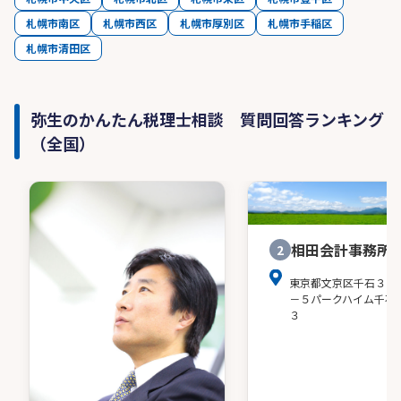
札幌市南区
札幌市西区
札幌市厚別区
札幌市手稲区
札幌市清田区
弥生のかんたん税理士相談 質問回答ランキング
（全国）
相田会計事務所
2
東京都文京区千石３－
－５パークハイム千石
３