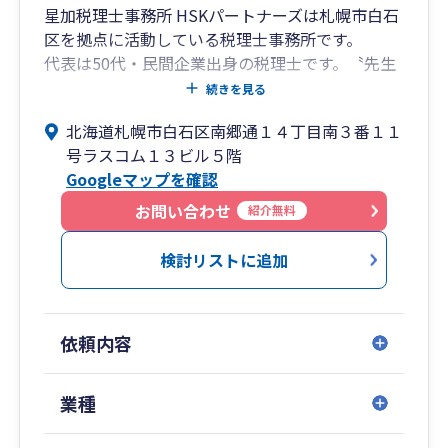
星加税理士事務所 HSKパートナーズは札幌市白石
区を拠点に活動している税理士事務所です。
代表は50代・民間企業出身の税理士です。〝先生
商売“ではなく、〝サービス業“として顧客本位の
続きを見る
税務顧問サービスを提供しています。
北海道札幌市白石区南郷通１４丁目南３番１１
20代から60代まで全年代のスタッフが在籍してお
号ラスコム１３ビル５階
ります。 関与先数は約120社で様々な業種の企業
Googleマップを確認
に対応しています。
業績アップに関するコンサルティングや 社労士業
お問い合わせ
紹介無料
務のワンストップ提供にも取り組んでいます。
検討リストに追加
依頼内容
業種