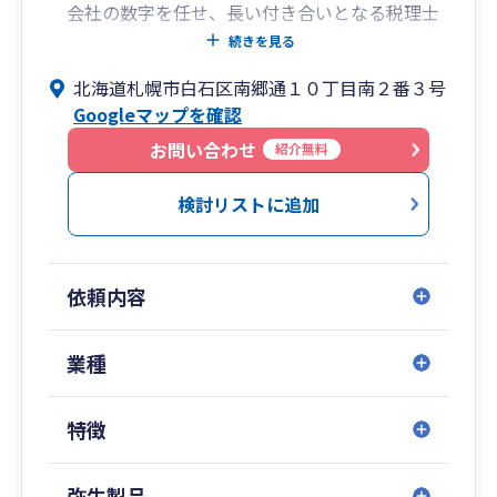
会社の数字を任せ、長い付き合いとなる税理士
は、本当に信頼できる相手を見つけることが大切
続きを見る
です。
北海道札幌市白石区南郷通１０丁目南２番３号
現在契約している税理士の考え方、対応、サー
Googleマップを確認
ビスに満足していない場合は、ぜひ一度お問い合
わせください。
お問い合わせ
紹介無料
検討リストに追加
依頼内容
業種
特徴
弥生製品