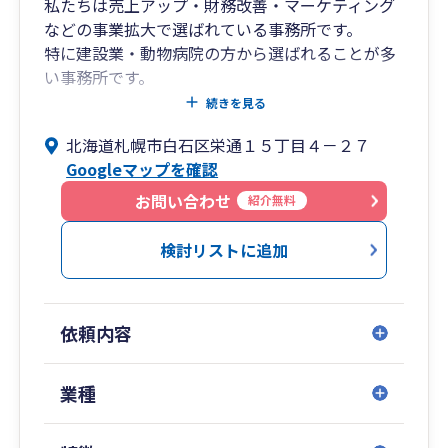
私たちは売上アップ・財務改善・マーケティング
などの事業拡大で選ばれている事務所です。
特に建設業・動物病院の方から選ばれることが多
い事務所です。
最近では人材の採用・定着という強い組織づくり
続きを見る
のご相談も多くいただいております。
北海道札幌市白石区栄通１５丁目４－２７
来所・ZOOMでの打合せも好評いただいておりま
Googleマップを確認
す。
お問い合わせ
紹介無料
下記から無料で「基礎からわかる利益計画の作り
方」をダウンロードしていただけます。
検討リストに追加
https://hokkaido-kaikei.net/request/
依頼内容
業種