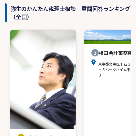
弥生のかんたん税理士相談 質問回答ランキング
（全国）
相田会計事務所
2
東京都文京区千石３－
－５パークハイム千石
３