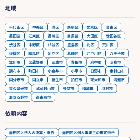
地域
千代田区
中央区
港区
新宿区
文京区
台東区
墨田区
江東区
品川区
目黒区
大田区
世田谷区
渋谷区
中野区
杉並区
豊島区
北区
荒川区
板橋区
練馬区
足立区
葛飾区
江戸川区
八王子市
立川市
武蔵野市
三鷹市
青梅市
府中市
昭島市
調布市
町田市
小金井市
小平市
日野市
東村山市
国分寺市
国立市
福生市
狛江市
東大和市
清瀬市
東久留米市
武蔵村山市
多摩市
稲城市
羽村市
あきる野市
西東京市
依頼内容
墨田区×法人の決算・申告
墨田区×個人事業主の確定申告