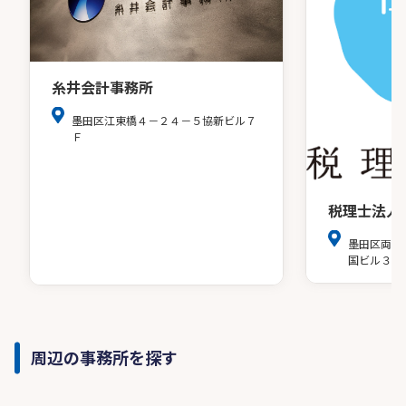
糸井会計事務所
墨田区江東橋４－２４－５協新ビル７
Ｆ
税理士法人
墨田区両国
国ビル３階
周辺の事務所を探す