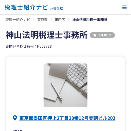
メ
税理士紹介ナビ
東京都
墨田区
神山法明税理士事務所
神山法明税理士事務所
お問い合わせ番号：P009738
東京都墨田区押上2丁目20番12号美朝ビル202