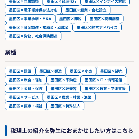
墨田区×年末調整
墨田区×経理代行
墨田区×インボイス対応
墨田区×電子帳簿保存法対応
墨田区×起業・会社設立
墨田区×事業承継・M&A
墨田区×節税
墨田区×税務調査
墨田区×資金調達・補助金・助成金
墨田区×経営アドバイス
墨田区×労務、社会保険関連
業種
墨田区×建設
墨田区×製造
墨田区×小売
墨田区×卸売
墨田区×飲食・宿泊
墨田区×不動産
墨田区×IT・情報通信
墨田区×金融・保険
墨田区×理美容
墨田区×教育・学術支援
墨田区×サービス
墨田区×農業・林業・漁業
墨田区×医療・福祉
墨田区×特殊法人
税理士の紹介を弥生におまかせしたい方はこちら