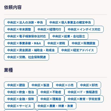
依頼内容
中央区×法人の決算・申告
中央区×個人事業主の確定申告
中央区×年末調整
中央区×経理代行
中央区×インボイス対応
中央区×電子帳簿保存法対応
中央区×起業・会社設立
中央区×事業承継・M&A
中央区×節税
中央区×税務調査
中央区×資金調達・補助金・助成金
中央区×経営アドバイス
中央区×労務、社会保険関連
業種
中央区×建設
中央区×製造
中央区×小売
中央区×卸売
中央区×飲食・宿泊
中央区×不動産
中央区×IT・情報通信
中央区×金融・保険
中央区×理美容
中央区×教育・学術支援
中央区×サービス
中央区×農業・林業・漁業