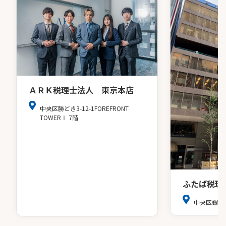
ＡＲＫ税理士法人 東京本店
中央区勝どき3-12-1FOREFRONT
TOWERⅠ 7階
ふたば税理
中央区銀座8