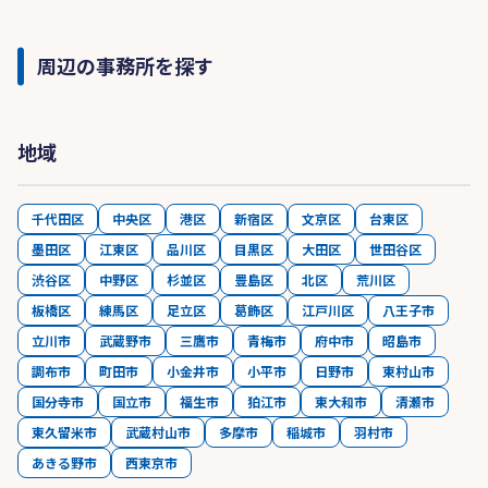
周辺の事務所を探す
地域
千代田区
中央区
港区
新宿区
文京区
台東区
墨田区
江東区
品川区
目黒区
大田区
世田谷区
渋谷区
中野区
杉並区
豊島区
北区
荒川区
板橋区
練馬区
足立区
葛飾区
江戸川区
八王子市
立川市
武蔵野市
三鷹市
青梅市
府中市
昭島市
調布市
町田市
小金井市
小平市
日野市
東村山市
国分寺市
国立市
福生市
狛江市
東大和市
清瀬市
東久留米市
武蔵村山市
多摩市
稲城市
羽村市
あきる野市
西東京市