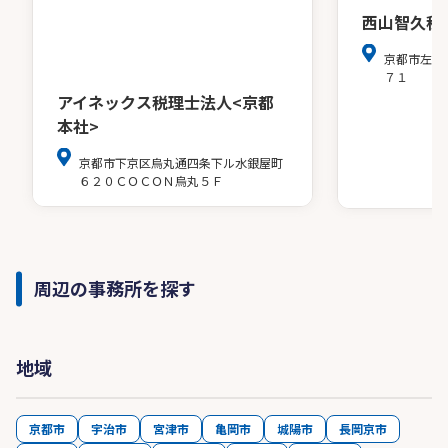
西山智久税
京都市左京
７１
アイネックス税理士法人<京都
本社>
京都市下京区烏丸通四条下ル水銀屋町
６２０ＣＯＣＯＮ烏丸５Ｆ
周辺の事務所を探す
地域
京都市
宇治市
宮津市
亀岡市
城陽市
長岡京市