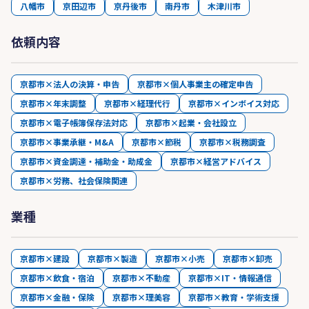
八幡市
京田辺市
京丹後市
南丹市
木津川市
依頼内容
京都市×法人の決算・申告
京都市×個人事業主の確定申告
京都市×年末調整
京都市×経理代行
京都市×インボイス対応
京都市×電子帳簿保存法対応
京都市×起業・会社設立
京都市×事業承継・M&A
京都市×節税
京都市×税務調査
京都市×資金調達・補助金・助成金
京都市×経営アドバイス
京都市×労務、社会保険関連
業種
京都市×建設
京都市×製造
京都市×小売
京都市×卸売
京都市×飲食・宿泊
京都市×不動産
京都市×IT・情報通信
京都市×金融・保険
京都市×理美容
京都市×教育・学術支援