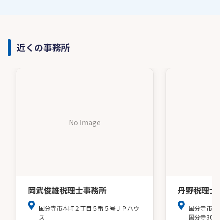
近くの事務所
No Image
岡武俊雄税理士事務所
丹野税理士
国分寺市本町２丁目５番５号ＪＰハウ
国分寺市南町
ス
国分寺307