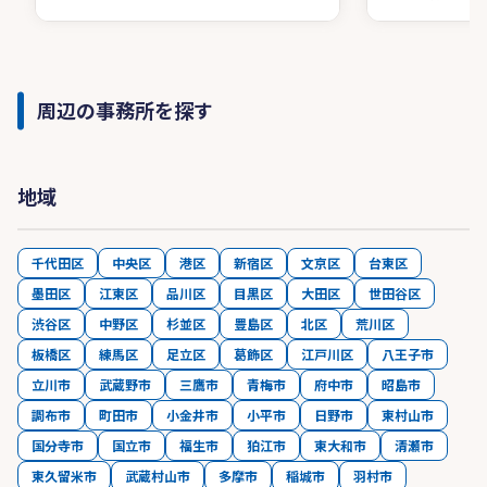
周辺の事務所を探す
地域
千代田区
中央区
港区
新宿区
文京区
台東区
墨田区
江東区
品川区
目黒区
大田区
世田谷区
渋谷区
中野区
杉並区
豊島区
北区
荒川区
板橋区
練馬区
足立区
葛飾区
江戸川区
八王子市
立川市
武蔵野市
三鷹市
青梅市
府中市
昭島市
調布市
町田市
小金井市
小平市
日野市
東村山市
国分寺市
国立市
福生市
狛江市
東大和市
清瀬市
東久留米市
武蔵村山市
多摩市
稲城市
羽村市