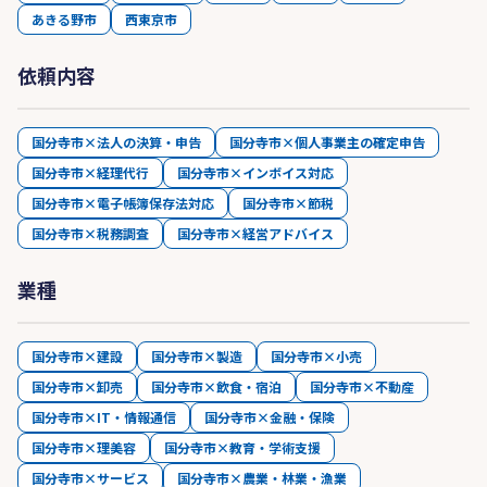
あきる野市
西東京市
依頼内容
国分寺市×法人の決算・申告
国分寺市×個人事業主の確定申告
国分寺市×経理代行
国分寺市×インボイス対応
国分寺市×電子帳簿保存法対応
国分寺市×節税
国分寺市×税務調査
国分寺市×経営アドバイス
業種
国分寺市×建設
国分寺市×製造
国分寺市×小売
国分寺市×卸売
国分寺市×飲食・宿泊
国分寺市×不動産
国分寺市×IT・情報通信
国分寺市×金融・保険
国分寺市×理美容
国分寺市×教育・学術支援
国分寺市×サービス
国分寺市×農業・林業・漁業