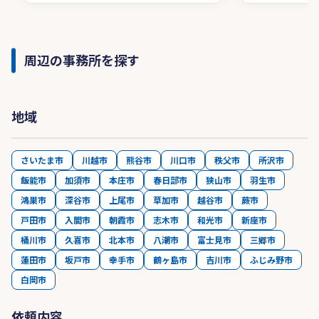
周辺の事務所を探す
地域
さいたま市
川越市
熊谷市
川口市
秩父市
所沢市
飯能市
加須市
本庄市
春日部市
狭山市
羽生市
鴻巣市
深谷市
上尾市
草加市
越谷市
蕨市
戸田市
入間市
朝霞市
志木市
和光市
新座市
桶川市
久喜市
北本市
八潮市
富士見市
三郷市
蓮田市
坂戸市
幸手市
鶴ヶ島市
吉川市
ふじみ野市
白岡市
依頼内容