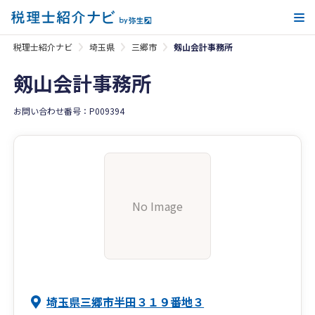
メ
税理士紹介ナビ
埼玉県
三郷市
剱山会計事務所
剱山会計事務所
お問い合わせ番号：P009394
No Image
埼玉県三郷市半田３１９番地３