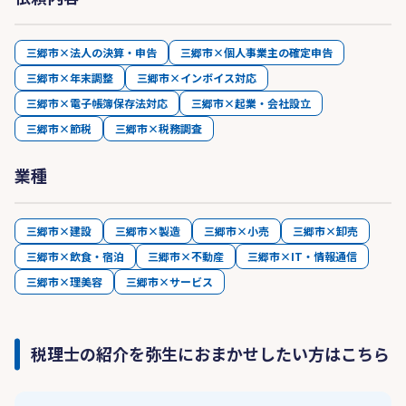
三郷市×法人の決算・申告
三郷市×個人事業主の確定申告
三郷市×年末調整
三郷市×インボイス対応
三郷市×電子帳簿保存法対応
三郷市×起業・会社設立
三郷市×節税
三郷市×税務調査
業種
三郷市×建設
三郷市×製造
三郷市×小売
三郷市×卸売
三郷市×飲食・宿泊
三郷市×不動産
三郷市×IT・情報通信
三郷市×理美容
三郷市×サービス
税理士の紹介を弥生におまかせしたい方はこちら